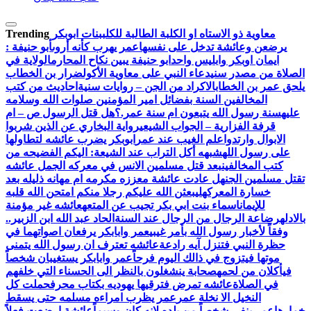
معاوية ذو الاستاه او الكلبة الطالبة للكلب
بنات ابوبكر
Trending
يرضعن وعائشة تدخل على نفسها
عمر يهرب كأنه أروى
أبو ‏حنيفة ‏:
‏ايمان ‏اوبكر ‏وابليس ‏واحد
ابو حنيفة يبين نكاح المحارم
الولاية في
الصلاة من مصدر سني
دعاء النبي على معاوية الأكول
ضرار بن الخطاب
يلحق عمر بن الخطاب
الاكراد من الجن – روايات سنية
احاديث من كتب
المخالفين السنة بفضائل امير المؤمنين صلوات الله وسلامه
عليه
سنة رسول الله يتبعون ام سنة عمر.؟
هل قتل الرسول ص – ام
قرفة الفزارية – الجواب الشيعي
رواية البخاري عن الذين شربوا
الابوال وارتدوا
علم الغيب عند عمر
ابوبكر يضرب عائشه لتطاولها
على رسول الله
شبهه أكل التراب عند الشيعة: اليكم الفضيحه من
كتب المخالفين
بعد قتل مسلمين الانس في معركه الجمل عائشه
تقتل مسلمين الجن
هل عادت عائشة معززه مكرمه ام مهانه ذليله بعد
خسارة المعركه
ليبعثن الله عليكم رجلا منكم امتحن الله قلبه
للإيمان
اسماء بنت ابي بكر تجيب عن المتعه
عائشه غير مؤمنة
بالادله
رضاعة الرجال من الرجال عند السنة
الحاد عبد الله ابن الزبير..
وفقاً لأخبار رسول الله بأمر غيبي
عمر وابابكر يرفعان اصواتهما في
حظرة النبي فتنزل آيه رادعة
عائشه تعترف ان رسول الله يتمنى
موتها فيتزوج في ذالك اليوم فرحاً
عمر وابابكر يستغيبان شخصاً
فيأكلان من لحمه
صحابة ينشغلون بالنظر الى الحسناء التي خلفهم
في الصلاة
عائشه تمرض فترقيها يهوديه بكتاب محرف
حملت كل
النخيل الا نخلة عمر
عمر يظرب امراءه مسلمه حتى يسقط
خمارها
عمر ينفي شخصاً من بلده لانه كان وسيماً
عائشة ارضعت فعلاً