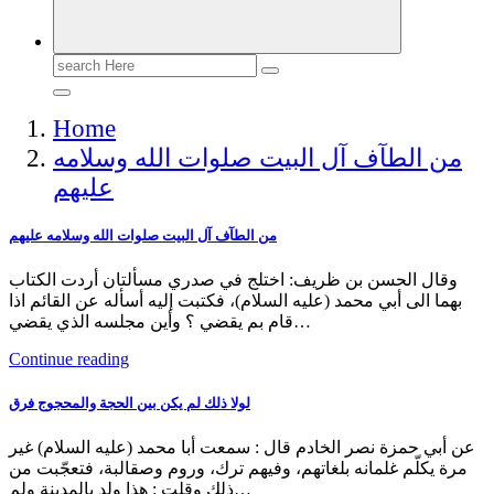
Search
for:
Home
من الطآف آل البيت صلوات الله وسلامه
عليهم
من الطآف آل البيت صلوات الله وسلامه عليهم
وقال الحسن بن ظريف: اختلج في صدري مسألتان أردت الكتاب
بهما الى أبي محمد (عليه السلام)، فكتبت إليه أسأله عن القائم اذا
قام بم يقضي ؟ وأين مجلسه الذي يقضي…
Continue reading
لولا ذلك لم يكن بين الحجة والمحجوج فرق
عن أبي حمزة نصر الخادم قال : سمعت أبا محمد (عليه السلام) غير
مرة يكلّم غلمانه بلغاتهم، وفيهم ترك، وروم وصقالبة، فتعجّبت من
ذلك وقلت : هذا ولد بالمدينة ولم…