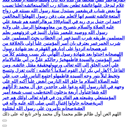
غلام ليدخل عليها
عائشة تطعن بعدالة رب العالمين
عائشه:لعلنا نصيب
بها بعض شباب قريش
عمر يستبدل سنة رسول الله بسنته في زواج
المتعة
عائشه تقسم انها لاتعلم متى دفن رسول الله
غلوا المخالفين
احمد ابن حنبل يرى ربه في المنام100 مره
الرافضه هم شيعة علي
عليه الصلاة والسلام بتصريح من معاويه
بعثوا الرسل على ولايه
رسول الله ووصيه علي
عمر يتناول النبيذ في غزوته
عمر يعلم
المسلمين طريقه شرب النبيذ
عمر ابن الخطاب يحث المسلمين على
شرب الخمر
عمر يعترف بان أمير المؤمنين علياً اولى بالخلافة من
غيره
صحابه اتردوا على ادبارهم القهقرى بعد شهادة رسول
الله
صحابه احدثوا بعد شهادة رسول الله
أبي بكر يسب ويشتم كلاً من
أمير المؤمنين والسيدة فاطمه
خيرُ رجالكم عليُّ بن أبي طالب
الامام
علي أحب الخلق إلى الله تعالى ورسوله
حقيقة مقتل عائشه. ومن
الفاعل؟؟
هل ابي بكر اول القوم اسلاماً.؟
عائشه : كانت تغزل وتنسج
وتخيط ليلاً بنور وجه السيده فاطمه
لو اجتمع الناس على حب علي
عليه الصلاة السلام ما خلق الله النار
من أبغض علياً أكبه الله على
وجهه في النار
رسول الله يدعوا على جاحدين حق آل محمد :لا أنالهم
الله شفاعتي
أول أربعة يدخلون الجنة
طيب نسب شيعة أمير
المؤمنين
علي وشيعته هم الفائزون في قوله تعالى اولئك هم خير
البرية
صحابه حاولوا إغتيال النبي صلى الله عليه وآله في
العقبة
اللهم العن أول ظالم ظلم محمداً وآل محمد وآخر تابع له على ذلك