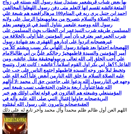
بها بعض شباب قريش
عمر يستبدل سنة رسول الله بسنته في زواج
المتعة
عائشه تقسم انها لاتعلم متى دفن رسول الله
غلوا المخالفين
احمد ابن حنبل يرى ربه في المنام100 مره
الرافضه هم شيعة علي
عليه الصلاة والسلام بتصريح من معاويه
بعثوا الرسل على ولايه
رسول الله ووصيه علي
عمر يتناول النبيذ في غزوته
عمر يعلم
المسلمين طريقه شرب النبيذ
عمر ابن الخطاب يحث المسلمين على
شرب الخمر
عمر يعترف بان أمير المؤمنين علياً اولى بالخلافة من
غيره
صحابه اتردوا على ادبارهم القهقرى بعد شهادة رسول
الله
صحابه احدثوا بعد شهادة رسول الله
أبي بكر يسب ويشتم كلاً من
أمير المؤمنين والسيدة فاطمه
خيرُ رجالكم عليُّ بن أبي طالب
الامام
علي أحب الخلق إلى الله تعالى ورسوله
حقيقة مقتل عائشه. ومن
الفاعل؟؟
هل ابي بكر اول القوم اسلاماً.؟
عائشه : كانت تغزل وتنسج
وتخيط ليلاً بنور وجه السيده فاطمه
لو اجتمع الناس على حب علي
عليه الصلاة السلام ما خلق الله النار
من أبغض علياً أكبه الله على
وجهه في النار
رسول الله يدعوا على جاحدين حق آل محمد :لا أنالهم
الله شفاعتي
أول أربعة يدخلون الجنة
طيب نسب شيعة أمير
المؤمنين
علي وشيعته هم الفائزون في قوله تعالى اولئك هم خير
البرية
صحابه حاولوا إغتيال النبي صلى الله عليه وآله في
العقبة
اللهم العن أول ظالم ظلم محمداً وآل محمد وآخر تابع له على ذلك