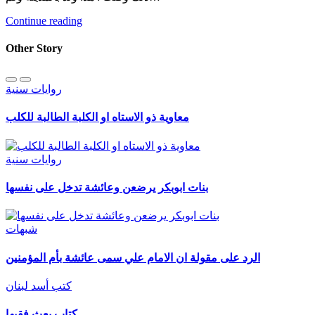
Continue reading
Other Story
روايات سنية
معاوية ذو الاستاه او الكلبة الطالبة للكلب
روايات سنية
بنات ابوبكر يرضعن وعائشة تدخل على نفسها
شبهات
الرد على مقولة ان الامام علي سمى عائشة بأم المؤمنين
كتب أسد لبنان
كتاب بعث فقيها