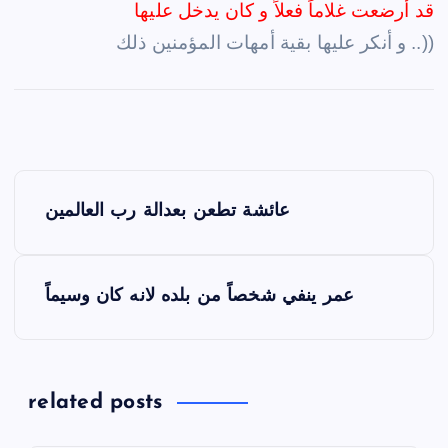
قد أرضعت غلاماً فعلاً و كان يدخل عليها
و أنكر عليها بقية أمهات المؤمنين ذلك ..))
P
عائشة تطعن بعدالة رب العالمين
o
s
عمر ينفي شخصاً من بلده لانه كان وسيماً
t
n
related posts
a