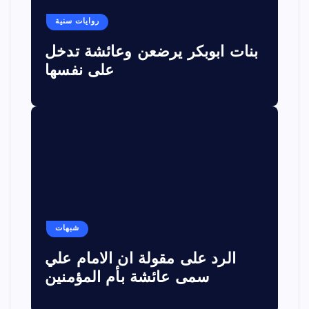
روايات سنية
بنات ابوبكر يرضعن وعائشة تدخل
على نفسها
شبهات
الرد على مقولة ان الامام علي
سمى عائشة بأم المؤمنين