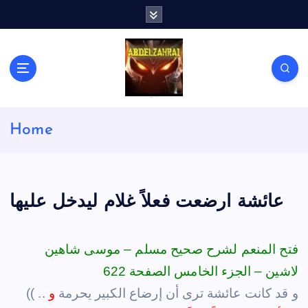
S
k
i
p
t
o
c
لكل باحث سني ومحاور شيعي
o
Home
n
t
e
n
t
عائشة ارضعت فعلاً غلام ليدخل عليها
فتح المنعم لشرح صحيح مسلم – موسى شاهين
لاشين – الجزء الخامس الصفحة 622
(( .. و قد كانت عائشة ترى أن إرضاع الكبير يحرمة
و