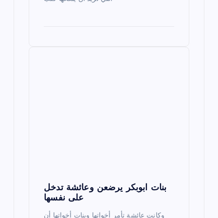
بنات ابوبكر يرضعن وعائشة تدخل
على نفسها
وكانت عائشة تأمر أخواتها وبنات أخواتها أن