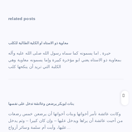
t
related posts
n
a
معاوية ذو الاستاه او الكلبة الطالبة للكلب
v
حيرة , اما يسمونه كما سماه رسول الله صلى الله عليه وآله
بمعاوية ذو الاستاه يعني ابو مؤخرة كبيرة وإما يسمونه معاوية وهي
i
الكلبة التي تريد أن ينكحها كلب
g
a
t
بنات ابوبكر يرضعن وعائشة تدخل على نفسها
i
وكانت عائشة تأمر أخواتها وبنات أخواتها أن يرضعن خمس رضعات
من أحبت عائشة أن يراها ويدخل عليها – وإن كان كبيرا – وثم يدخل
o
عليها، وأبت أم سلمة وسائر أزواج…