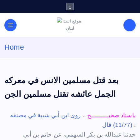
S
k
i
p
t
لكل باحث سني ومحاور شيعي
o
Home
c
o
n
t
e
بعد قتل مسلمين الانس في معركه
n
t
الجمل عائشه تقتل مسلمين الجن
باسناد صحيـــــــــح
..
روى ابن أبي شيبة في مصنفه
(11/77) قال :
حدثنا عبدالله بن بكر السهمي، عن حاتم بن أبي