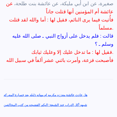
صغيرة، عن ابن أبي مليكة، عن عائشة بنت طلحة،
عن
عائشة أم المؤمنين أنها قتلت جاناً
فأُتيت فيما يرى النائم، فقيل لها : أما والله لقد قتلت
مسلماً.
قالت : فلم يدخل على أزواج النبي ـ صلى الله عليه
وسلم ـ ؟
فقيل لها : ما تدخل عليك إلا وعليك ثيابك.
فأصبحت فزعة، وأمرت باثني عشر ألفاً في سبيل الله
P
هل عادت عائشة معززه مكرمه ام مهانه ذليله بعد خسارة المعركه
o
شبهه أكل التراب عند الشيعة: اليكم الفضيحه من كتب المخالفين
s