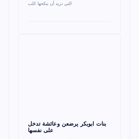
التي تريد أن ينكحها كلب
بنات ابوبكر يرضعن وعائشة تدخل
على نفسها