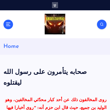
S
k
i
p
t
o
c
لكل باحث سني ومحاور شيعي
o
Home
n
t
e
n
t
صحابه يتأمرون على رسول الله
روى المخالفون ذلك عن أحد كبار محدّثي المخالفين، وهو
الوليد بن جميع، حيث قال ابن حزم أنه: ”روى أخبارا فيها