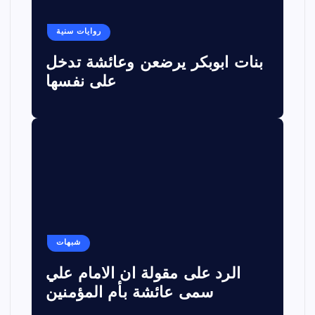
روايات سنية
بنات ابوبكر يرضعن وعائشة تدخل
على نفسها
شبهات
الرد على مقولة ان الامام علي
سمى عائشة بأم المؤمنين