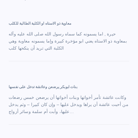
n
a
معاوية ذو الاستاه او الكلبة الطالبة للكلب
v
حيرة , اما يسمونه كما سماه رسول الله صلى الله عليه وآله
بمعاوية ذو الاستاه يعني ابو مؤخرة كبيرة وإما يسمونه معاوية وهي
i
الكلبة التي تريد أن ينكحها كلب
g
a
t
بنات ابوبكر يرضعن وعائشة تدخل على نفسها
i
وكانت عائشة تأمر أخواتها وبنات أخواتها أن يرضعن خمس رضعات
من أحبت عائشة أن يراها ويدخل عليها – وإن كان كبيرا – وثم يدخل
o
عليها، وأبت أم سلمة وسائر أزواج…
n