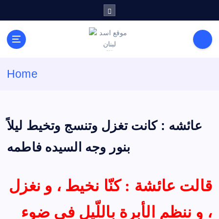
S
k
i
p
t
لكل باحث سني ومحاور شيعي
o
Home
c
o
n
t
e
عائشه : كانت تغزل وتنسج وتخيط ليلاً
n
t
بنور وجه السيده فاطمه
قالت عائشة : كنّا نخيط ، و نغزل
، و ننظم الأبرة باللّيل في ضوء