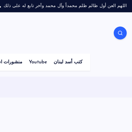
اللهم العن أول ظالم ظلم محمداً وآل محمد وآخر تابع له على ذلك
كتب أسد لبنان
Youtube
منشورات اس