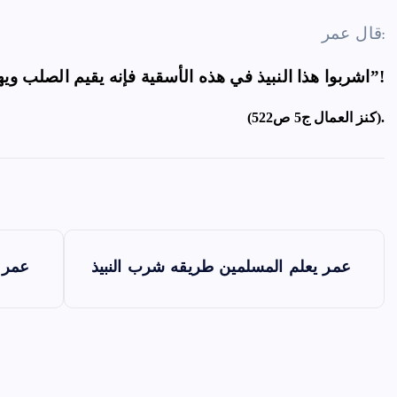
قال عمر:
“اشربوا هذا النبيذ في هذه الأسقية فإنه يقيم الصلب ويهضم ما في البطن وإنه لم يغلبكم ما وجدتم الماء”!
(كنز العمال ج5 ص522).
عمر يعلم المسلمين طريقه شرب النبيذ
عمر ي