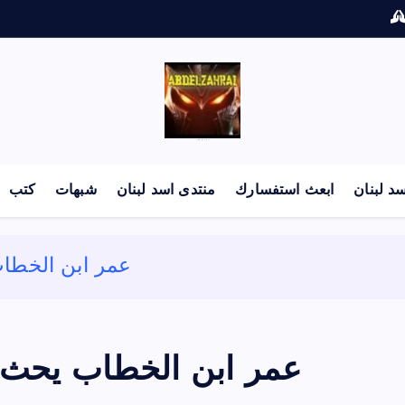
لكل باحث سني ومحاور شيعي
د لبنان
ابعث استفسارك
منتدى اسد لبنان
شبهات
كتب
عمر ابن الخطا
عمر ابن الخطاب يحث