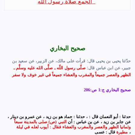
الجمع صلاة رسول الله
صحيح البخاري
حدّثنا يحيى بن يحيى قال: قرأت على مالك، عن الزبير، عن سعيد بن
جبير، عن ابن عباس قال:
صلّى رسول اللّه ـ صلَّى الله عليه وسلَّم ـ
الظهر والعصر جميعاً والمغرب والعشاء جميعاً في غير خوف ولا سفر
صحيح البخاري ج:1 ص:206
حدثنا : أبو النعمان قال : ، حدثنا : حماد هو بن زيد ، عن عمرو بن دينار ،
عن جابر بن زيد ، عن بن عباس : أن
النبي (ص) صلى بالمدينة سبعاً
وثمانيا الظهر والعصر والمغرب والعشاء فقال : أيوب لعله في ليلة
قال : عسى ،
مطيرة