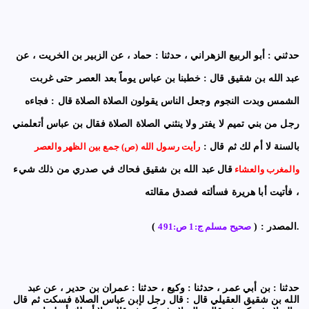
حدثني : أبو الربيع الزهراني ، حدثنا : حماد ، عن الزبير بن الخريت ، عن
عبد الله بن شقيق قال : خطبنا بن عباس يوماً بعد العصر حتى غربت
الشمس وبدت النجوم وجعل الناس يقولون الصلاة الصلاة قال : فجاءه
رجل من بني تميم لا يفتر ولا ينثني الصلاة الصلاة فقال بن عباس أتعلمني
بالسنة لا أم لك ثم قال :
رأيت رسول الله (ص) جمع بين الظهر والعصر
والمغرب والعشاء
قال عبد الله بن شقيق فحاك في صدري من ذلك شيء
فأتيت أبا هريرة فسألته فصدق مقالته ،
).
المصدر : (
صحيح مسلم ج:1 ص:491
حدثنا : بن أبي عمر ، حدثنا : وكيع ، حدثنا : عمران بن حدير ، عن عبد
الله بن شقيق العقيلي قال : قال رجل لإبن عباس الصلاة فسكت ثم قال