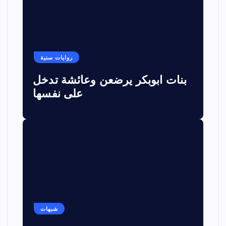
روايات سنية
بنات ابوبكر يرضعن وعائشة تدخل
على نفسها
شبهات