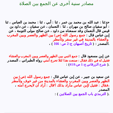
مصادر سنية آخرى عن الجمع بين الصلاة
حدثنا : عبد الله بن محمد بن عمر ، ثنا : أبي ، ثنا : محمد بن العباس ، ثنا
: أبو سفيان صالح بن مهران ، ثنا : النعمان ، عن سفيان ، عن داود بن
قيس قال النعمان وقد سمعناه من داود ، عن صالح مولى التومة ، عن
إبن عباس قال :
جمع رسول الله (ص) بين الظهر والعصر وبين المغرب
والعشاء بالمدينة في غير سفر ولأمطر
).
، المصدر : (
تاريخ أصبهان ج:2 ص: 166
عن إبن مسعود قال :
جمع النبي بين الظهر والعصر وبين المغرب والعشاء
فقيل له في ذلك فقال : صنعت هذا لئلا تحرج أمتي
رواه الطبراني ، المصدر
).
شرح الزرقاني ج:1 ص:418
: (
عن سعيد بن جبير ، عن إبن عباس قال :
جمع رسول الله (ص) بين
الظهر والعصر وبين المغرب والعشاء بالمدينة من غير خوف ولأمطر
،فقال : فقيل لإبن عباس مأراد بذلك ؟قال : أراد أن لايحرج أمته
،
المصدر
).
الترمذي باب الجمع بين الصلاتين
: (