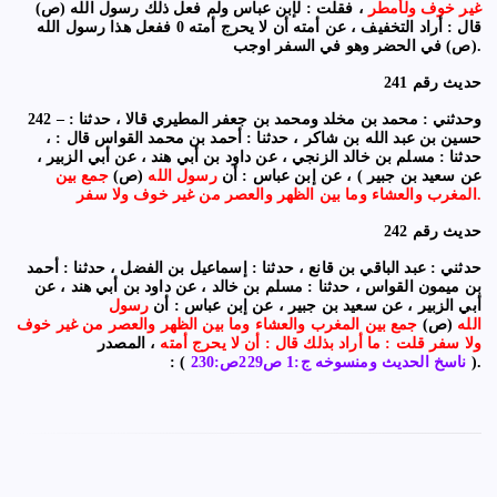
غير خوف ولأمطر
، فقلت : لإبن عباس ولم فعل ذلك رسول الله (ص)
قال : أراد التخفيف ، عن أمته أن لا يحرج أمته 0 ففعل هذا رسول الله
(ص) في الحضر وهو في السفر اوجب.
حديث رقم 241
242 – وحدثني : محمد بن مخلد ومحمد بن جعفر المطيري قالا ، حدثنا :
حسين بن عبد الله بن شاكر ، حدثنا : أحمد بن محمد القواس قال : ،
حدثنا : مسلم بن خالد الزنجي ، عن داود بن أبي هند ، عن أبي الزبير ،
عن سعيد بن جبير ) ، عن إبن عباس : أن
رسول الله
(ص)
جمع بين
المغرب والعشاء وما بين الظهر والعصر من غير خوف ولا سفر.
حديث رقم 242
حدثني : عبد الباقي بن قانع ، حدثنا : إسماعيل بن الفضل ، حدثنا : أحمد
بن ميمون القواس ، حدثنا : مسلم بن خالد ، عن داود بن أبي هند ، عن
أبي الزبير ، عن سعيد بن جبير ، عن إبن عباس : أن
رسول
الله
(ص)
جمع بين المغرب والعشاء وما بين الظهر والعصر من غير خوف
ولا سفر قلت : ما أراد بذلك قال : أن لا يحرج أمته
، المصدر
).
ناسخ الحديث ومنسوخه ج:1 ص229ص:230
: (