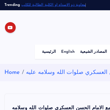
S
Trending
معاوية ذو الاستاه او الكلبة الطالبة للكلب
k
i
p
t
o
c
o
المصادر الشيعية
English
الرئيسية
n
t
e
 العسكري صلوات الله وسلامه عليه
Home
n
t
ع الامام الحسن العسكري صلوات الله وسلامه