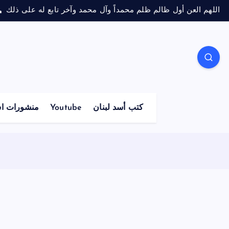
اللهم العن أول ظالم ظلم محمداً وآل محمد وآخر تابع له على ذلك
كتب أسد لبنان
Youtube
منشورات اس