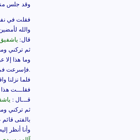
وقد جلس منفر
فقلت في نفسـ
والله لأمضين 
قال:
ياشفيق
ثم تركني وم
وما هذا إلا ع
فإسرعت في أثره فلم ألحقه وغاب عن عيني.
فلما نزلنا و
فقلـــت هذا 
قـــال :
ياشف
ثم تركني ومض
بالفتى قائم 
وأنا أنظر إلي
آللهم سيدي مـ