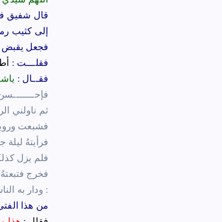
قال شفيق فــو
إلى كثيب رم
فجعل يقبض بي
فقلـــت :
أطع
فقــال :
ياشف
فإحـــــــسن
ثم ناولني ال
فشبعت ورويت و
فرأيتهُ ليلة
فلم يزل كذلك
فخرج فتبعتهُ
ودار به الناس من حوله يسلمون عليه فقلت لبعض من رأيتهُ يقرب منه :
من هذا الفتى
فقال :
هذا مو