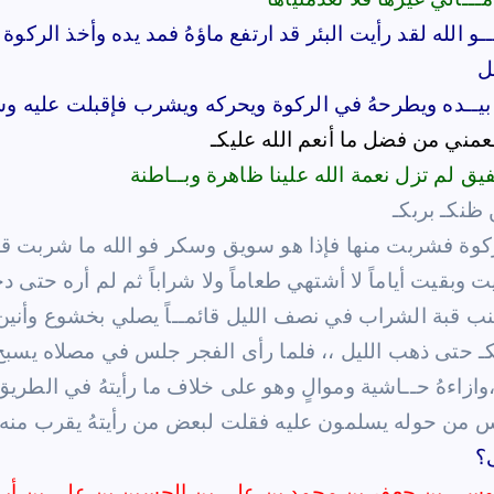
 الله لقد رأيت البئر قد ارتفع ماؤهُ فمد يده وأخذ الركوة 
ل
ــده ويطرحهُ في الركوة ويحركه ويشرب فإقبلت عليه وسل
مني من فضل ما أنعم الله عليكـ
يق لم تزل نعمة الله علينا ظاهرة وبــاطنة
 ظنكـ بربكـ
ركوة فشربت منها فإذا هو سويق وسكر فو الله ما شربت قط 
بقيت أياماً لا أشتهي طعاماً ولا شراباً ثم لم أره حتى دخ
 جنب قبة الشراب في نصف الليل قائمــاً يصلي بخشوع وأنين
ـ حتى ذهب الليل ،، فلما رأى الفجر جلس في مصلاه يسبح 
،وازاءهُ حــاشية وموالٍ وهو على خلاف ما رأيتهُ في الطريق
؟
سى بن جعفر بن محمد بن علي بن الحسين بن علي بن أبي 