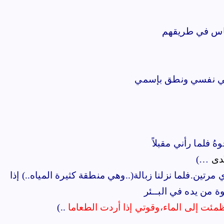
لناس في طريقهم
 في نفسي ونطق بإسمي
فلما رأني مقبلاً
تَّدى
…)
تين.فلما نزلنا زبالة(..وهي منطقة كثيرة المياه..) إذا
ة من يده في البــئر
ظمئت إلى الماء،وقوتي إذا أردت الطعاما
..)