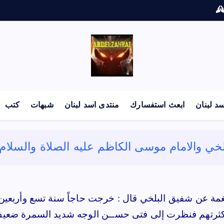
لكل باحث سني ومحاور شيعي
د لبنان
ابعث استفسارك
منتدى اسد لبنان
شبهات
كتب
ي والامام موسى الكاظم عليه الصلاة والسلام
 عن شفيق البلخي قال : خرجت حاجاً سنة تسع وأربعين وما
كثرتهم فنظرت إلى فتى حســن الوجه شديد السمرة ضعيف