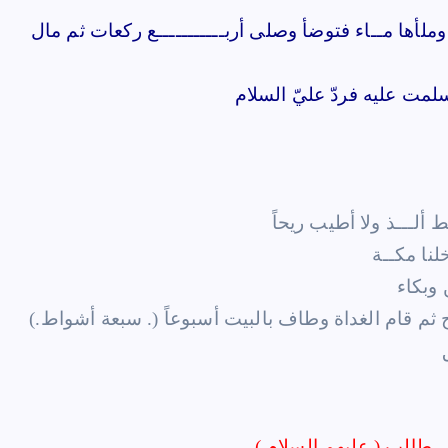
وملأها مــاء فتوضأ وصلى أربـــــــــــع ركعات ثم مال
مت عليه فردّ عليّ السلام
ألـــذ ولا أطيب ريحاً
لنا مكــة
 وبكاء
ثم قام الغداة وطاف بالبيت أسبوعاً (. سبعة أشواط.)
طالب (.عليهم السلام.)