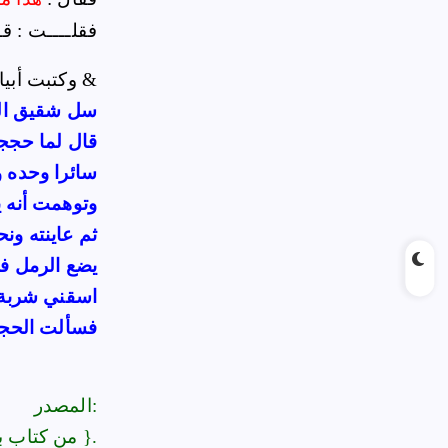
فقلــــت : قـ
& وكتبت أبيات في هذا القصة &
سل شقيق البل
قال لما حجج
سائرا وحده و
وتوهمت أنه ي
ثم عاينته ون
يضع الرمل في
اسقني شربة ف
فسألت الحجي
المصدر:
{ من كتاب بحار الانوار : 48 }.