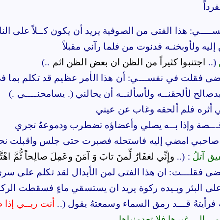
داً
ـــي: هذا الفتى من الصوفية يريد أن يكون كــلاً على ا
إليه ولأوبخنـه فدنوت من فلما رآني مقبلاً
(..
اجتنبوا كثيراً من الظن ان بعض الظن
اثم
..)
ضى فقلت في نفســـي: أن هذا الأمر عظيم قد تكلم بما
بدصالح لألحقنــه ولأسألنــه أن يحالني (. يسامحنــــي .)
اقـــصة وإذا بــه يصلي وأعضاؤه تضطرب ودموعهُ تجري
صاحبي امضي إليه فاستحله فصبرت حتى جلس واقبلت نحوهُ 
يق آتلُ
: (..
وإِنِّي لغفَارٌ لِّمنَ تابَ وَ آمَنَ وعَمِلَ صالِحاً ثُّمَّ اهْ
ى فقلـــت: ان هذا الفتى لمن الأبدال لقد تكلم على سري مر
على البئر وبـيده ركوة يريد ان يستسقي ماءٍ فسقطت الركو
ه فرأيتهُ قـــد رمق السماء وسمعتهُ يقول (..
أنت ربــي إذا 
ــالي غيرها فلا تعدمنياها