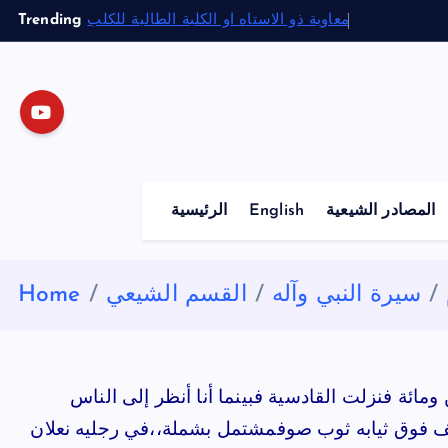
S
Trending
معاوية ذو الاستاه او الكلبة الطالبة للكلب
k
i
p
t
o
c
o
المصادر الشيعية
English
الرئيسية
n
t
e
سيرة النبي وآله
القسم الشيعي
Home
n
t
ئة فنزلت القادسية فبينما أنا أنظر إلى الناس
 فوق ثيابه ثوب صوف
مشتمل بشملة،،في رجليه نعلان