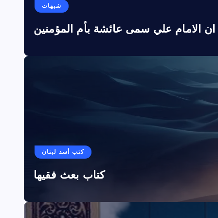
شبهات
ان الامام علي سمى عائشة بأم المؤمنين
كتب أسد لبنان
كتاب بعث فقيها