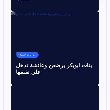
روايات سنية
بنات ابوبكر يرضعن وعائشة تدخل
على نفسها