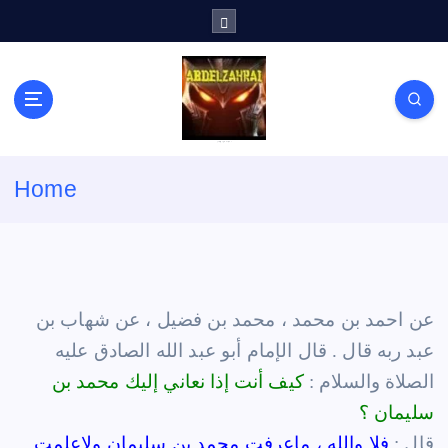
S
k
i
p
t
o
c
لكل باحث سني ومحاور شيعي
o
Home
n
t
e
n
t
عن احمد بن محمد ، محمد بن فضيل ، عن شهاب بن
عبد ربه قال . قال الإمام أبو عبد الله الصادق عليه
الصلاة والسلام :
كيف أنت إذا نعاني إليك محمد بن
سليمان ؟
قال :
فلا والله ، ماعرفت محمد بن سليمان ولاعلمت