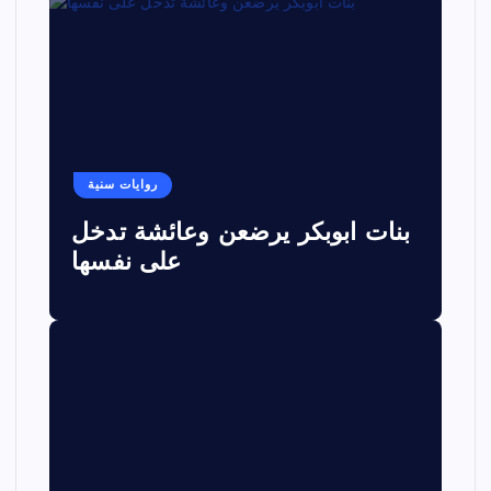
روايات سنية
بنات ابوبكر يرضعن وعائشة تدخل
على نفسها