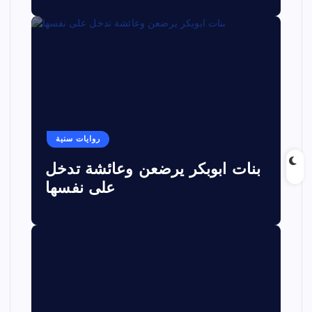
روايات سنية
بنات ابوبكر يرضعن وعائشة تدخل
على نفسها