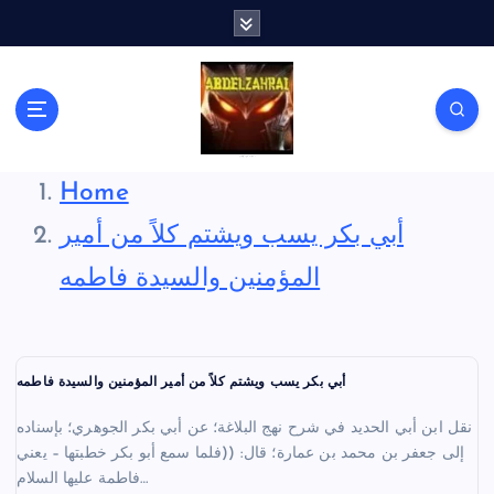
S
k
i
p
t
o
c
لكل باحث سني ومحاور شيعي
o
Home
n
أبي بكر يسب ويشتم كلاً من أمير
t
e
المؤمنين والسيدة فاطمه
n
t
أبي بكر يسب ويشتم كلاً من أمير المؤمنين والسيدة فاطمه
نقل ابن أبي الحديد في شرح نهج البلاغة؛ عن أبي بكر الجوهري؛ بإسناده
إلى جعفر بن محمد بن عمارة؛ قال: ((فلما سمع أبو بكر خطبتها – يعني
فاطمة عليها السلام…