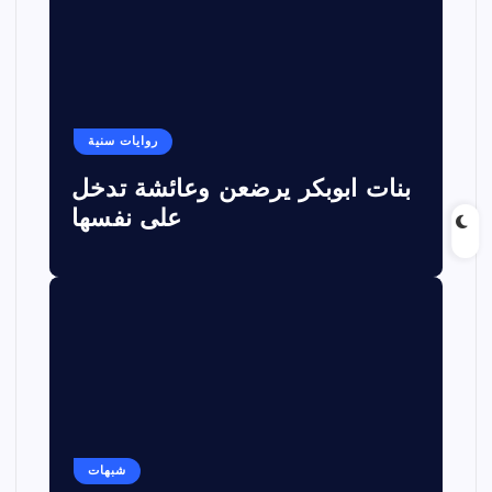
روايات سنية
بنات ابوبكر يرضعن وعائشة تدخل
على نفسها
شبهات