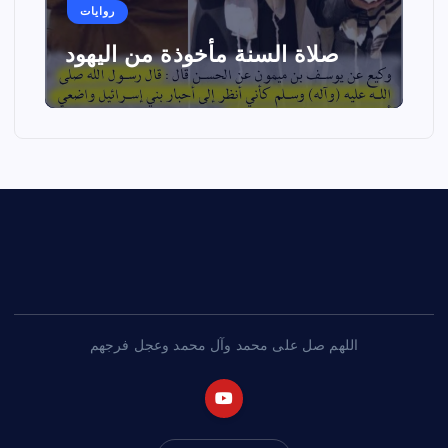
روايات
صلاة السنة مأخوذة من اليهود
اللهم صل على محمد وآل محمد وعجل فرجهم