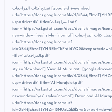
تصفح كتاب المراجعات [google-drive-embed
url=”https://docs.google.com/file/d/0B44jEhzaTJYH
usp=drivesdk” title=”المراجعات.pdf”
icon=”https://ssl.gstatic.com/docs/doclist/images/icon
newwindow=”yes” style=”normal”] تحميل كتاب المراجعات [google-drive-embed
url=”https://docs.google.com/uc?
id=0B44jEhzaTJYHREIwTkFrd1dVQ28&export=downl
title=”المراجعات.pdf”
icon=”https://ssl.gstatic.com/docs/doclist/images/icon
style=”download”] View ALMurajaat [google-drive-
url=”https://docs.google.com/file/d/0B44jEhzaTJYH
usp=drivesdk” title=”Al-Muraja’at.pdf”
icon=”https://ssl.gstatic.com/docs/doclist/images/icon
newwindow=”yes” style=”normal”] Download Al Muraj
url=”https://docs.google.com/uc?
id=0B44jEhzaTJYHZm15NUxLSk5lSms&export=downl