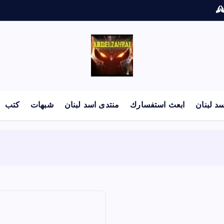
لكل باحث سني ومحاور شيعي
د لبنان
ابعث استفسارك
منتدى اسد لبنان
شبهات
كتب