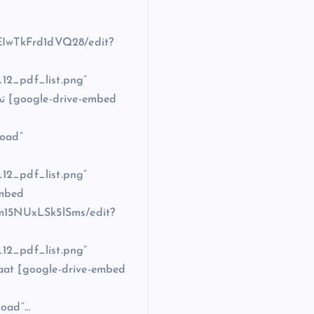
REIwTkFrd1dVQ28/edit?
_12_pdf_list.png”
oad”
_12_pdf_list.png”
embed
Zm15NUxLSk5lSms/edit?
_12_pdf_list.png”
aat [google-drive-embed
oad”…