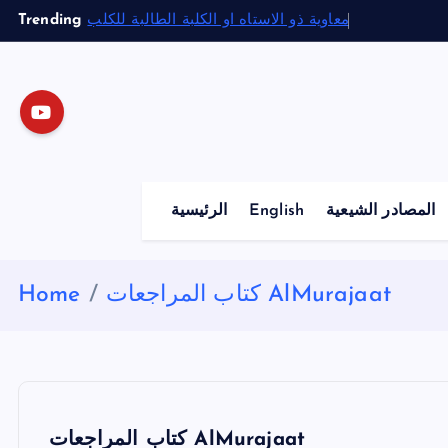
S
Trending
معاوية ذو الاستاه او الكلبة الطالبة للكلب
k
i
p
t
o
c
o
الرئيسية
English
المصادر الشيعية
n
t
e
Home
كتاب المراجعات AlMurajaat
n
t
كتاب المراجعات AlMurajaat