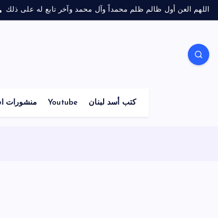
اللهم العن أول ظالم ظلم محمداً وآل محمد وآخر تابع له على ذلك
منشورات اس
Youtube
كتب أسد لبنان