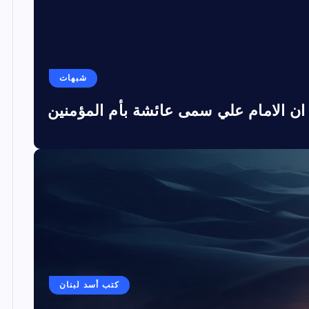
شبهات
ان الامام علي سمى عائشة بأم المؤمنين
كتب أسد لبنان