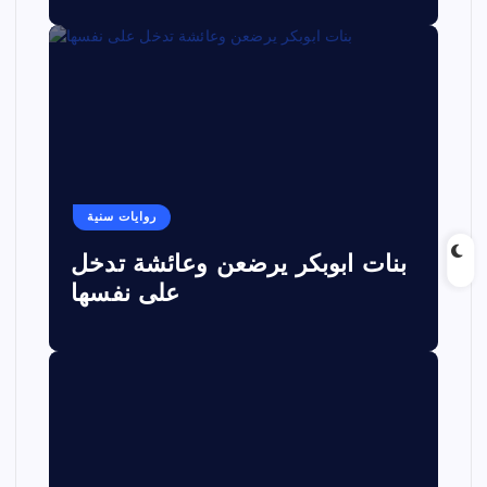
روايات سنية
بنات ابوبكر يرضعن وعائشة تدخل
على نفسها