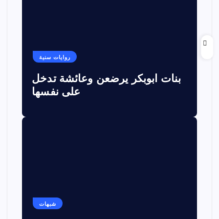
روايات سنية
بنات ابوبكر يرضعن وعائشة تدخل
على نفسها
شبهات