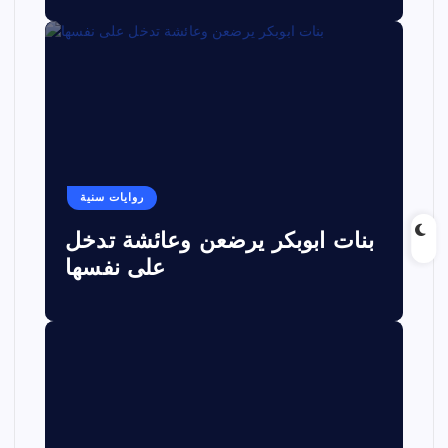
روايات سنية
بنات ابوبكر يرضعن وعائشة تدخل
على نفسها