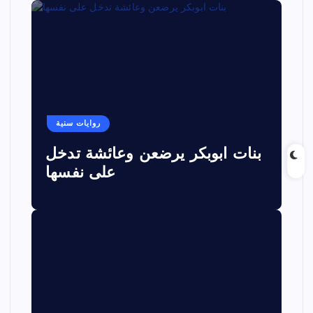
روايات سنية
بنات ابوبكر يرضعن وعائشة تدخل
على نفسها