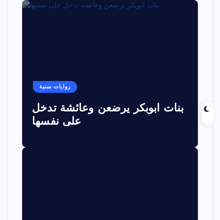
روايات سنية
بنات ابوبكر يرضعن وعائشة تدخل
على نفسها