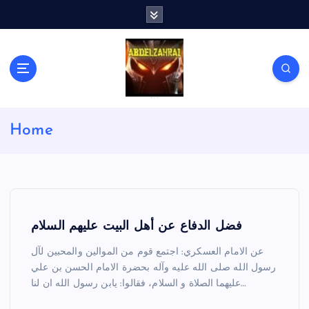
S
k
i
p
t
o
c
لكل باحث سني ومحاور شيعي
o
Home
n
t
e
n
t
فضل الدفاع عن أهل البيت عليهم السلام
عن الامام العسكري: اجتمع قوم من الموالين والمحبين لآل
رسول الله صلى الله عليه وآله بحضرة الامام الحسن بن علي
عليهما الصلاة و السلام، فقالوا: يابن رسول الله ان لنا…