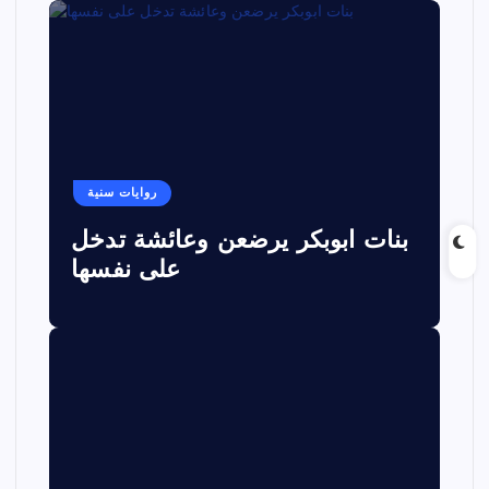
روايات سنية
بنات ابوبكر يرضعن وعائشة تدخل
على نفسها