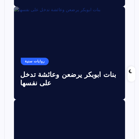
روايات سنية
بنات ابوبكر يرضعن وعائشة تدخل
على نفسها