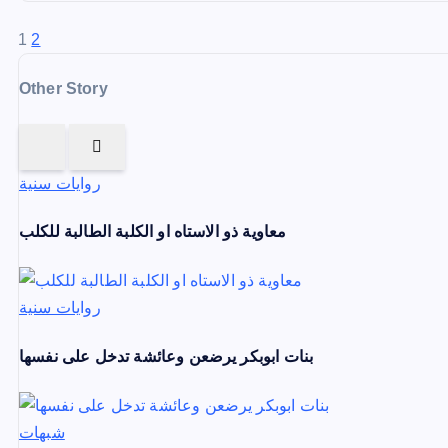
P
1
2
o
Other Story
s
t
روايات سنية
s
معاوية ذو الاستاه او الكلبة الطالبة للكلب
p
a
روايات سنية
g
بنات ابوبكر يرضعن وعائشة تدخل على نفسها
i
n
شبهات
a