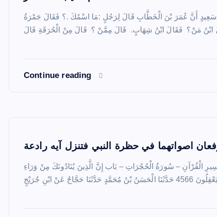
سَعِيدٍ أَنَّ عُمَرَ بْنَ الْخَطَّابِ قَالَ لِرَجُلٍ :مَا اسْمُكَ .؟ فَقَالَ جَمْرَةُ
Continue reading
فعان اصواتهما في حظرة النبي فتنزل آيه رادعة
ْقُرْآنِ – سُورَةُ الْحُجُرَاتِ – بَاب إِنَّ الَّذِينَ يُنَادُونَكَ مِنْ وَرَاءِ