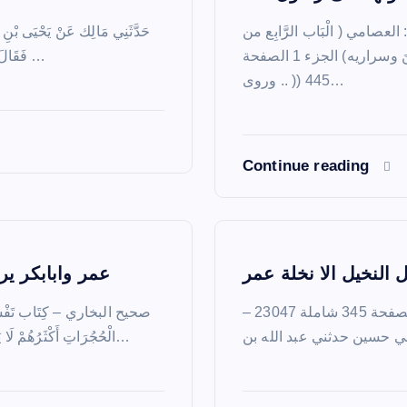
عصامي ( الْبَاب الرَّابِع من
حَدَّثَنِي مَالِك عَنْ يَحْيَى بْنِ 
الْمَقْصد الثَّانِي) (فِي ذكر أَزوَاجه الطاهرات أُمَّهَات الْمُؤمنِينَ وسراريه) الجزء 1 الصفحة
فَقَالَ ابْنُ مَنْ؟ فَقَالَ ابْنُ شِهَابٍ. قَالَ مِمَّنْ ؟ قَالَ مِنْ الْحُرَقَةِ قَالَ…
445 (( .. وروى…
Continue reading
النخيل الا نخلة عمر
عمر وابابكر ير
مسند أحمد بن حنبل – بتعليق شعيب الأرنؤوط الجزء 5 الصفحة 345 شاملة 23047 –
صحيح البخاري – كِتَاب تَفْسِيرِ ال
الْحُجُرَاتِ أَكْثَرُهُمْ لَا يَعْقِلُونَ 4566 حَدَّثَنَا الْحَسَنُ بْنُ مُحَمَّدٍ حَدَّثَنَا حَجَّاجٌ عَنْ ابْنِ جُرَيْجٍ…