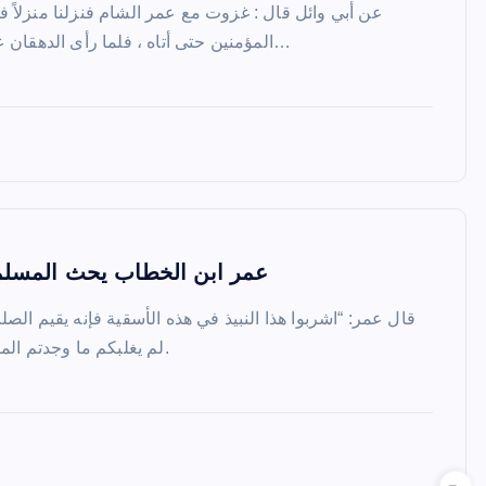
عن أبي وائل قال : غزوت مع عمر الشام فنزلنا منزلاً 
المؤمنين حتى أتاه ، فلما رأى الدهقان عمر سجد فقال عمر : ما هذا…
عمر ابن الخطاب يحث المسل
قال عمر: “اشربوا هذا النبيذ في هذه الأسقية فإنه يقيم الص
لم يغلبكم ما وجدتم الماء”! (كنز العمال ج5 ص522).