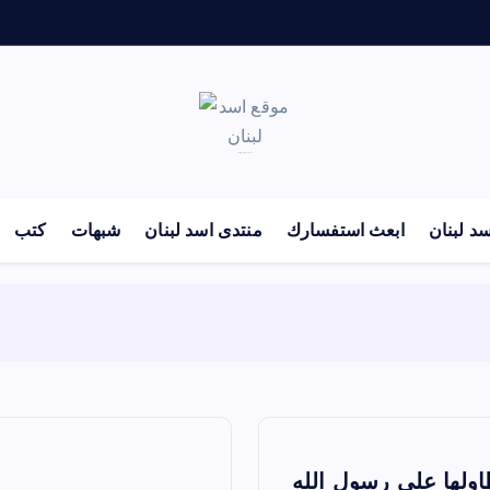
لكل باحث سني ومحاور شيعي
د لبنان
ابعث استفسارك
منتدى اسد لبنان
شبهات
كتب
ولها على رسول الله