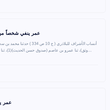
عمر ينفي شخصاً من ب
أنساب الأشراف للبلاذري ( ج 10 ص 
وثق)، ثنا عمرو بن عاصم (صدوق حسن الحديث)(1)، ثنا داود بن أبي الفرات(ثقة) عن…
عمر يت