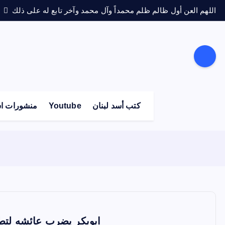
اللهم العن أول ظالم ظلم محمداً وآل محمد وآخر تابع له على ذلك
كتب أسد لبنان
Youtube
منشورات اس
ابوبكر يضرب عائشه لتطا