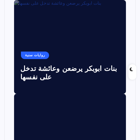
روايات سنية
بنات ابوبكر يرضعن وعائشة تدخل
على نفسها