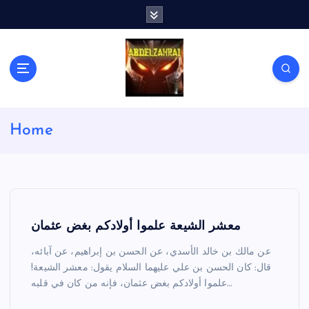
S
k
i
p
t
o
c
لكل باحث سني ومحاور شيعي
o
Home
n
t
e
n
t
معشر الشيعة علموا أولادكم بغض عثمان
عن مالك بن خالد الأسدي، عن الحسن بن إبراهيم، عن آبائه،
قال: كان الحسن بن علي عليهما السلام يقول: معشر الشيعة!
علموا أولادكم بغض عثمان، فإنه من كان في قلبه…