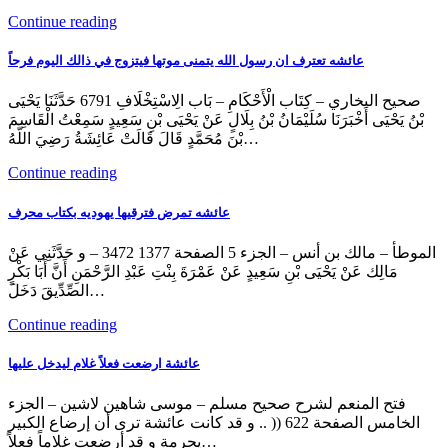
Continue reading
عائشه تعترف ان رسول الله يتمنى موتها فيتزوج في ذالك اليوم فرحاً
صحيح البخاري – كِتَاب الْأَحْكَامِ – بَاب الِاسْتِخْلَافِ 6791 حَدَّثَنَا يَحْيَى
بْنُ يَحْيَى أَخْبَرَنَا سُلَيْمَانُ بْنُ بِلَالٍ عَنْ يَحْيَى بْنِ سَعِيدٍ سَمِعْتُ الْقَاسِمَ
بْنَ مُحَمَّدٍ قَالَ قَالَتْ عَائِشَةُ رَضِيَ اللَّهُ…
Continue reading
عائشه تمرض فترقيها يهوديه بكتاب محرف
الموطأ – مالك بن أنس – الجزء 5 الصفحة 1377 3472 – و حَدَّثَنِي عَنْ
مَالِك عَنْ يَحْيَى بْنِ سَعِيدٍ عَنْ عَمْرَةَ بِنْتِ عَبْدِ الرَّحْمَنِ أَنَّ أَبَا بَكْرٍ
الصِّدِّيقَ دَخَلَ…
Continue reading
عائشة ارضعت فعلاً غلام ليدخل عليها
فتح المنعم لشرح صحيح مسلم – موسى شاهين لاشين – الجزء
الخامس الصفحة 622 (( .. و قد كانت عائشة ترى أن إرضاع الكبير
يحرمة و قد أرضعت غلاماً فعلاً…