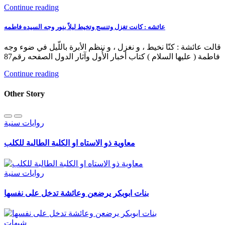
Continue reading
عائشه : كانت تغزل وتنسج وتخيط ليلاً بنور وجه السيده فاطمه
قالت عائشة : كنّا نخيط ، و نغزل ، و ننظم الأبرة باللّيل في ضوء وجه
فاطمة ( عليها السلام ) كتاب أخبار الأُول وآثار الدول الصفحه رقم87
Continue reading
Other Story
روايات سنية
معاوية ذو الاستاه او الكلبة الطالبة للكلب
روايات سنية
بنات ابوبكر يرضعن وعائشة تدخل على نفسها
شبهات