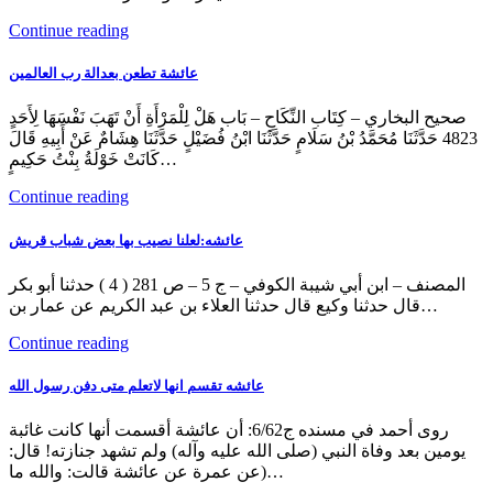
Continue reading
عائشة تطعن بعدالة رب العالمين
صحيح البخاري – كِتَاب النِّكَاحِ – بَاب هَلْ لِلْمَرْأَةِ أَنْ تَهَبَ نَفْسَهَا لِأَحَدٍ
4823 حَدَّثَنَا مُحَمَّدُ بْنُ سَلَامٍ حَدَّثَنَا ابْنُ فُضَيْلٍ حَدَّثَنَا هِشَامٌ عَنْ أَبِيهِ قَالَ
كَانَتْ خَوْلَةُ بِنْتُ حَكِيمٍ…
Continue reading
عائشه:لعلنا نصيب بها بعض شباب قريش
المصنف – ابن أبي شيبة الكوفي – ج 5 – ص 281 ( 4 ) حدثنا أبو بكر
قال حدثنا وكيع قال حدثنا العلاء بن عبد الكريم عن عمار بن…
Continue reading
عائشه تقسم انها لاتعلم متى دفن رسول الله
روى أحمد في مسنده ج6/62: أن عائشة أقسمت أنها كانت غائبة
يومين بعد وفاة النبي (صلى الله عليه وآله) ولم تشهد جنازته! قال:
(عن عمرة عن عائشة قالت: والله ما…