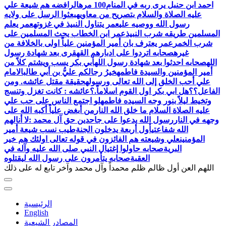
احمد ابن حنبل يرى ربه في المنام100 مره
الرافضه هم شيعة علي
عليه الصلاة والسلام بتصريح من معاويه
بعثوا الرسل على ولايه
رسول الله ووصيه علي
عمر يتناول النبيذ في غزوته
عمر يعلم
المسلمين طريقه شرب النبيذ
عمر ابن الخطاب يحث المسلمين على
شرب الخمر
عمر يعترف بان أمير المؤمنين علياً اولى بالخلافة من
غيره
صحابه اتردوا على ادبارهم القهقرى بعد شهادة رسول
الله
صحابه احدثوا بعد شهادة رسول الله
أبي بكر يسب ويشتم كلاً من
أمير المؤمنين والسيدة فاطمه
خيرُ رجالكم عليُّ بن أبي طالب
الامام
علي أحب الخلق إلى الله تعالى ورسوله
حقيقة مقتل عائشه. ومن
الفاعل؟؟
هل ابي بكر اول القوم اسلاماً.؟
عائشه : كانت تغزل وتنسج
وتخيط ليلاً بنور وجه السيده فاطمه
لو اجتمع الناس على حب علي
عليه الصلاة السلام ما خلق الله النار
من أبغض علياً أكبه الله على
وجهه في النار
رسول الله يدعوا على جاحدين حق آل محمد :لا أنالهم
الله شفاعتي
أول أربعة يدخلون الجنة
طيب نسب شيعة أمير
المؤمنين
علي وشيعته هم الفائزون في قوله تعالى اولئك هم خير
البرية
صحابه حاولوا إغتيال النبي صلى الله عليه وآله في
العقبة
اللهم العن أول ظالم ظلم محمداً وآل محمد وآخر تابع له على ذلك
الرئيسية
English
المصادر الشيعية