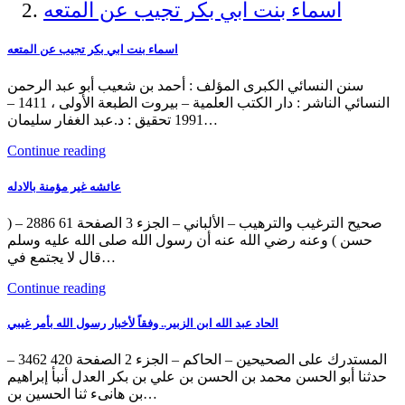
اسماء بنت ابي بكر تجيب عن المتعه
اسماء بنت ابي بكر تجيب عن المتعه
سنن النسائي الكبرى المؤلف : أحمد بن شعيب أبو عبد الرحمن
النسائي الناشر : دار الكتب العلمية – بيروت الطبعة الأولى ، 1411 –
1991 تحقيق : د.عبد الغفار سليمان…
Continue reading
عائشه غير مؤمنة بالادله
صحيح الترغيب والترهيب – الألباني – الجزء 3 الصفحة 61 2886 – (
حسن ) وعنه رضي الله عنه أن رسول الله صلى الله عليه وسلم
قال لا يجتمع في…
Continue reading
الحاد عبد الله ابن الزبير.. وفقاً لأخبار رسول الله بأمر غيبي
المستدرك على الصحيحين – الحاكم – الجزء 2 الصفحة 420 3462 –
حدثنا أبو الحسن محمد بن الحسن بن علي بن بكر العدل أنبأ إبراهيم
بن هانىء ثنا الحسين بن…