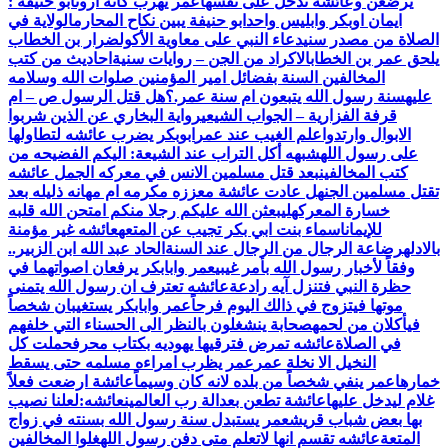
يرضعن وعائشة تدخل على نفسها
عمر يهرب كأنه أروى
أبو ‏حنيفة ‏:
‏ايمان ‏اوبكر ‏وابليس ‏واحد
ابو حنيفة يبين نكاح المحارم
الولاية في
الصلاة من مصدر سني
دعاء النبي على معاوية الأكول
ضرار بن الخطاب
يلحق عمر بن الخطاب
الاكراد من الجن – روايات سنية
احاديث من كتب
المخالفين السنة بفضائل امير المؤمنين صلوات الله وسلامه
عليه
سنة رسول الله يتبعون ام سنة عمر.؟
هل قتل الرسول ص – ام
قرفة الفزارية – الجواب الشيعي
رواية البخاري عن الذين شربوا
الابوال وارتدوا
علم الغيب عند عمر
ابوبكر يضرب عائشه لتطاولها
على رسول الله
شبهه أكل التراب عند الشيعة: اليكم الفضيحه من
كتب المخالفين
بعد قتل مسلمين الانس في معركه الجمل عائشه
تقتل مسلمين الجن
هل عادت عائشة معززه مكرمه ام مهانه ذليله بعد
خسارة المعركه
ليبعثن الله عليكم رجلا منكم امتحن الله قلبه
للإيمان
اسماء بنت ابي بكر تجيب عن المتعه
عائشه غير مؤمنة
بالادله
رضاعة الرجال من الرجال عند السنة
الحاد عبد الله ابن الزبير..
وفقاً لأخبار رسول الله بأمر غيبي
عمر وابابكر يرفعان اصواتهما في
حظرة النبي فتنزل آيه رادعة
عائشه تعترف ان رسول الله يتمنى
موتها فيتزوج في ذالك اليوم فرحاً
عمر وابابكر يستغيبان شخصاً
فيأكلان من لحمه
صحابة ينشغلون بالنظر الى الحسناء التي خلفهم
في الصلاة
عائشه تمرض فترقيها يهوديه بكتاب محرف
حملت كل
النخيل الا نخلة عمر
عمر يظرب امراءه مسلمه حتى يسقط
خمارها
عمر ينفي شخصاً من بلده لانه كان وسيماً
عائشة ارضعت فعلاً
غلام ليدخل عليها
عائشة تطعن بعدالة رب العالمين
عائشه:لعلنا نصيب
بها بعض شباب قريش
عمر يستبدل سنة رسول الله بسنته في زواج
المتعة
عائشه تقسم انها لاتعلم متى دفن رسول الله
غلوا المخالفين