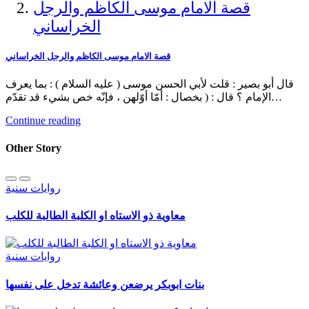
قصة الامام موسى الكاظم والرجل
الخراساني
قصة الامام موسى الكاظم والرجل الخراساني
قال أبو بصير : قلت لأبي الحسن موسى ( عليه السلام ) : بما يعرف
الإمام ؟ قال : ( بخصال : أمّا أوّلهن ، فإنّه خص بشيء قد تقدّم…
Continue reading
Other Story
روايات سنية
معاوية ذو الاستاه او الكلبة الطالبة للكلب
روايات سنية
بنات ابوبكر يرضعن وعائشة تدخل على نفسها