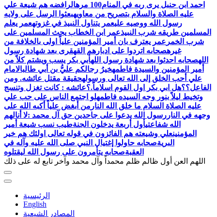
احمد ابن حنبل يرى ربه في المنام100 مره
الرافضه هم شيعة علي
عليه الصلاة والسلام بتصريح من معاويه
بعثوا الرسل على ولايه
رسول الله ووصيه علي
عمر يتناول النبيذ في غزوته
عمر يعلم
المسلمين طريقه شرب النبيذ
عمر ابن الخطاب يحث المسلمين على
شرب الخمر
عمر يعترف بان أمير المؤمنين علياً اولى بالخلافة من
غيره
صحابه اتردوا على ادبارهم القهقرى بعد شهادة رسول
الله
صحابه احدثوا بعد شهادة رسول الله
أبي بكر يسب ويشتم كلاً من
أمير المؤمنين والسيدة فاطمه
خيرُ رجالكم عليُّ بن أبي طالب
الامام
علي أحب الخلق إلى الله تعالى ورسوله
حقيقة مقتل عائشه. ومن
الفاعل؟؟
هل ابي بكر اول القوم اسلاماً.؟
عائشه : كانت تغزل وتنسج
وتخيط ليلاً بنور وجه السيده فاطمه
لو اجتمع الناس على حب علي
عليه الصلاة السلام ما خلق الله النار
من أبغض علياً أكبه الله على
وجهه في النار
رسول الله يدعوا على جاحدين حق آل محمد :لا أنالهم
الله شفاعتي
أول أربعة يدخلون الجنة
طيب نسب شيعة أمير
المؤمنين
علي وشيعته هم الفائزون في قوله تعالى اولئك هم خير
البرية
صحابه حاولوا إغتيال النبي صلى الله عليه وآله في
العقبة
اللهم العن أول ظالم ظلم محمداً وآل محمد وآخر تابع له على ذلك
الرئيسية
English
المصادر الشيعية