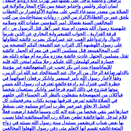
يرضعن وعائشة تدخل على نفسها
عمر يهرب كأنه أروى
أبو ‏حنيفة ‏:
‏ايمان ‏اوبكر ‏وابليس ‏واحد
ابو حنيفة يبين نكاح المحارم
الولاية في
الصلاة من مصدر سني
دعاء النبي على معاوية الأكول
ضرار بن الخطاب
يلحق عمر بن الخطاب
الاكراد من الجن – روايات سنية
احاديث من كتب
المخالفين السنة بفضائل امير المؤمنين صلوات الله وسلامه
عليه
سنة رسول الله يتبعون ام سنة عمر.؟
هل قتل الرسول ص – ام
قرفة الفزارية – الجواب الشيعي
رواية البخاري عن الذين شربوا
الابوال وارتدوا
علم الغيب عند عمر
ابوبكر يضرب عائشه لتطاولها
على رسول الله
شبهه أكل التراب عند الشيعة: اليكم الفضيحه من
كتب المخالفين
بعد قتل مسلمين الانس في معركه الجمل عائشه
تقتل مسلمين الجن
هل عادت عائشة معززه مكرمه ام مهانه ذليله بعد
خسارة المعركه
ليبعثن الله عليكم رجلا منكم امتحن الله قلبه
للإيمان
اسماء بنت ابي بكر تجيب عن المتعه
عائشه غير مؤمنة
بالادله
رضاعة الرجال من الرجال عند السنة
الحاد عبد الله ابن الزبير..
وفقاً لأخبار رسول الله بأمر غيبي
عمر وابابكر يرفعان اصواتهما في
حظرة النبي فتنزل آيه رادعة
عائشه تعترف ان رسول الله يتمنى
موتها فيتزوج في ذالك اليوم فرحاً
عمر وابابكر يستغيبان شخصاً
فيأكلان من لحمه
صحابة ينشغلون بالنظر الى الحسناء التي خلفهم
في الصلاة
عائشه تمرض فترقيها يهوديه بكتاب محرف
حملت كل
النخيل الا نخلة عمر
عمر يظرب امراءه مسلمه حتى يسقط
خمارها
عمر ينفي شخصاً من بلده لانه كان وسيماً
عائشة ارضعت فعلاً
غلام ليدخل عليها
عائشة تطعن بعدالة رب العالمين
عائشه:لعلنا نصيب
بها بعض شباب قريش
عمر يستبدل سنة رسول الله بسنته في زواج
المتعة
عائشه تقسم انها لاتعلم متى دفن رسول الله
غلوا المخالفين