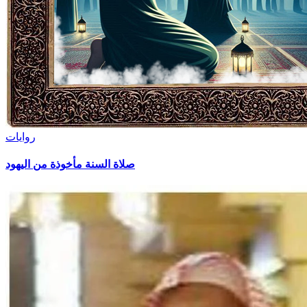
روايات
صلاة السنة مأخوذة من اليهود