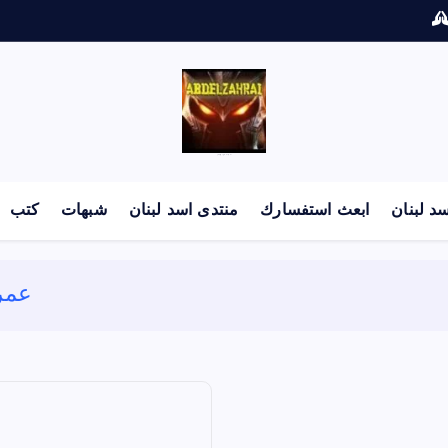
لكل باحث سني ومحاور شيعي
د لبنان
ابعث استفسارك
منتدى اسد لبنان
شبهات
كتب
عمر