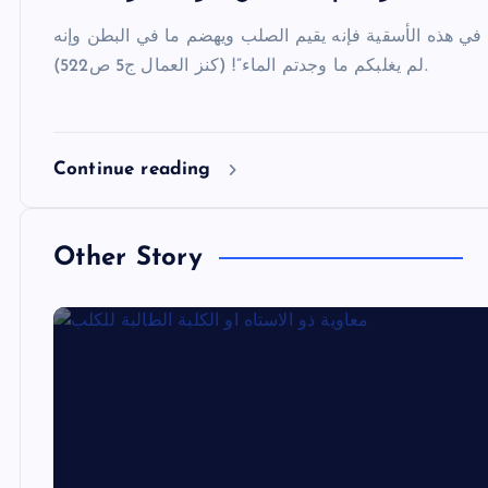
ذ في هذه الأسقية فإنه يقيم الصلب ويهضم ما في البطن وإنه
لم يغلبكم ما وجدتم الماء”! (كنز العمال ج5 ص522).
Continue reading
Other Story