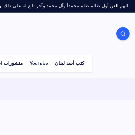
اللهم العن أول ظالم ظلم محمداً وآل محمد وآخر تابع له على ذلك
كتب أسد لبنان
Youtube
منشورات اس