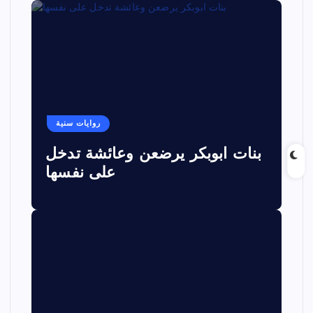
روايات سنية
بنات ابوبكر يرضعن وعائشة تدخل
على نفسها