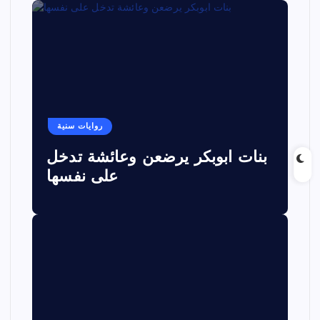
روايات سنية
بنات ابوبكر يرضعن وعائشة تدخل
على نفسها