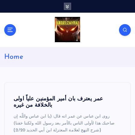
S
k
i
p
t
o
c
لكل باحث سني ومحاور شيعي
o
Home
n
t
e
n
t
عمر يعترف بان أمير المؤمنين علياً اولى
بالخلافة من غيره
روى ابن عباس عن عمر انه قال: (يا ابن عباس واللّه إن
صاحبك هذا لأولى الناس بالأمر بعد رسول الله ولكننا خفنا)
{شرح النهج لعلامة المعتزلة ابن أبي الحديد 2/20.}