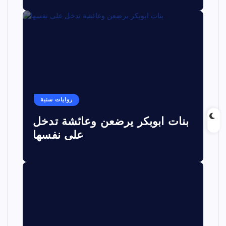
روايات سنية
بنات ابوبكر يرضعن وعائشة تدخل
على نفسها