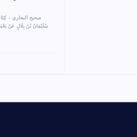
سُلَيْمَانُ بْنُ بِلَالٍ عَنْ يَح