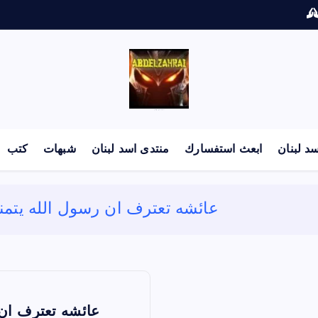
لكل باحث سني ومحاور شيعي
د لبنان
ابعث استفسارك
منتدى اسد لبنان
شبهات
كتب
عائشه تعترف ان رسول الله يتمنى
عائشه تعترف ان 