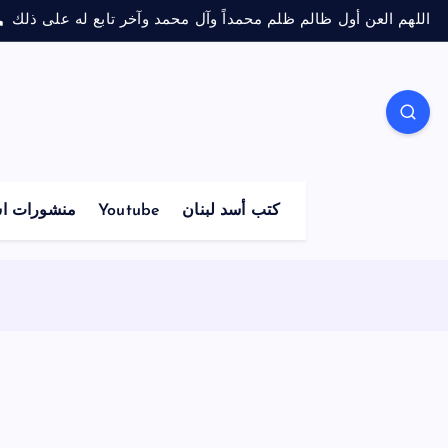
اللهم العن أول ظالم ظلم محمداً وآل محمد وآخر تابع له على ذلك
كتب أسد لبنان
Youtube
منشورات اس