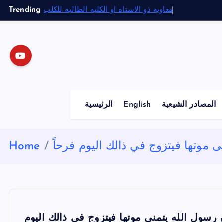
S
Trending
معاوية ذو الاستاه او الكلبة الطالبة للكلب
k
i
p
t
o
c
o
المصادر الشيعية
English
الرئيسية
n
t
e
 موتها فيتزوج في ذالك اليوم فرحاً
Home
n
t
رسول الله يتمنى موتها فيتزوج في ذالك اليوم