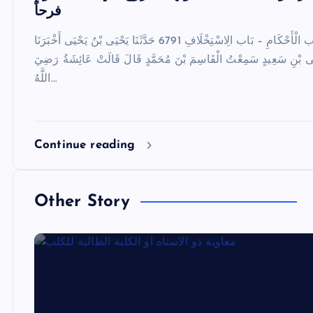
فرحاً
صحيح البخاري – كِتَاب الْأَحْكَامِ – بَاب الِاسْتِخْلَافِ 6791 حَدَّثَنَا يَحْيَى بْنُ يَحْيَى أَخْبَرَنَا
ْيَى بْنِ سَعِيدٍ سَمِعْتُ الْقَاسِمَ بْنَ مُحَمَّدٍ قَالَ قَالَتْ عَائِشَةُ رَضِيَ
اللَّهُ…
Continue reading
Other Story