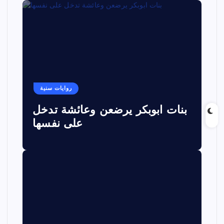
روايات سنية
بنات ابوبكر يرضعن وعائشة تدخل
على نفسها