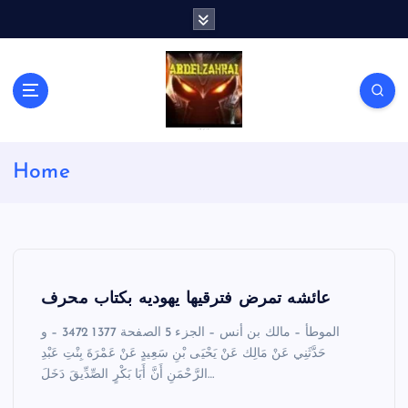
S
k
i
p
t
o
c
لكل باحث سني ومحاور شيعي
o
Home
n
t
e
n
t
عائشه تمرض فترقيها يهوديه بكتاب محرف
الموطأ – مالك بن أنس – الجزء 5 الصفحة 1377 3472 – و
حَدَّثَنِي عَنْ مَالِك عَنْ يَحْيَى بْنِ سَعِيدٍ عَنْ عَمْرَةَ بِنْتِ عَبْدِ
الرَّحْمَنِ أَنَّ أَبَا بَكْرٍ الصِّدِّيقَ دَخَلَ…