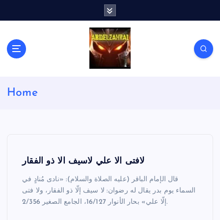
S
k
i
p
t
o
c
لكل باحث سني ومحاور شيعي
o
Home
n
t
e
n
t
لافتى الا علي لاسيف الا ذو الفقار
قال الإمام الباقر (عليه الصلاة والسلام): «نادى مُنادٍ في
السماء يوم بدر يقال له رضوان: لا سيف إلّا ذو الفقار، ولا فتى
إلّا علي» بحار الأنوار 16/127، الجامع الصغير 2/356.