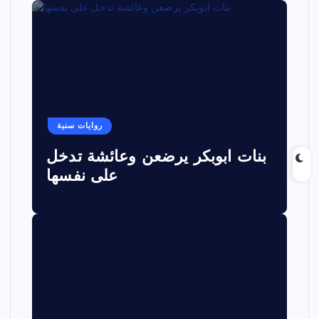
روايات سنية
بنات ابوبكر يرضعن وعائشة تدخل
على نفسها