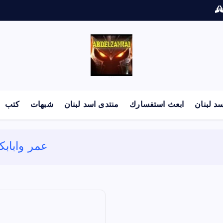
لكل باحث سني ومحاور شيعي
د لبنان
ابعث استفسارك
منتدى اسد لبنان
شبهات
كتب
عمر وابابك