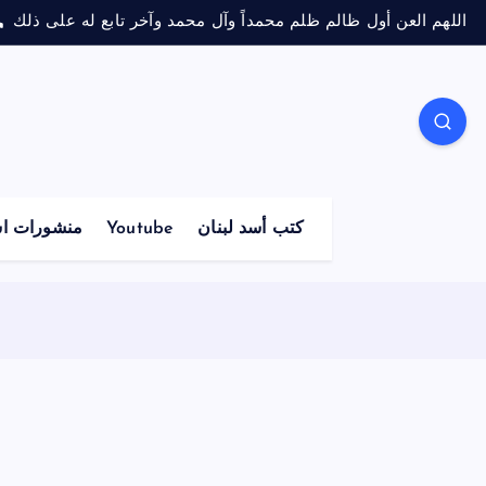
اللهم العن أول ظالم ظلم محمداً وآل محمد وآخر تابع له على ذلك
كتب أسد لبنان
Youtube
منشورات اس