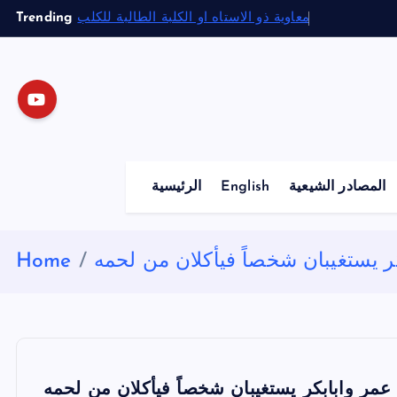
S
Trending
معاوية ذو الاستاه او الكلبة الطالبة للكلب
k
i
p
t
o
c
o
المصادر الشيعية
English
الرئيسية
n
t
e
ر يستغيبان شخصاً فيأكلان من لحمه
Home
n
t
عمر وابابكر يستغيبان شخصاً فيأكلان من لحمه