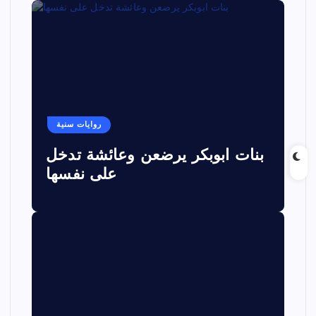
روايات سنية
بنات ابوبكر يرضعن وعائشة تدخل
على نفسها