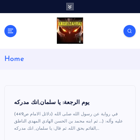
S
k
i
p
t
o
c
لكل باحث سني ومحاور شيعي
o
Home
n
t
e
n
t
يوم الرجعة: يا سلمان,انك مدركه
(دلائل الامام ص449) في رواية عن رسول الله صلى الله
عليه وآله: (…. ثم ابنه محمد بن الحسن الهادي المهدي الناطق
القائم بحق الله. ثم قال: يا سلمان, انك مدركه,…