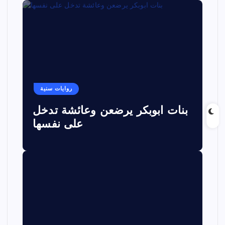
روايات سنية
بنات ابوبكر يرضعن وعائشة تدخل
على نفسها