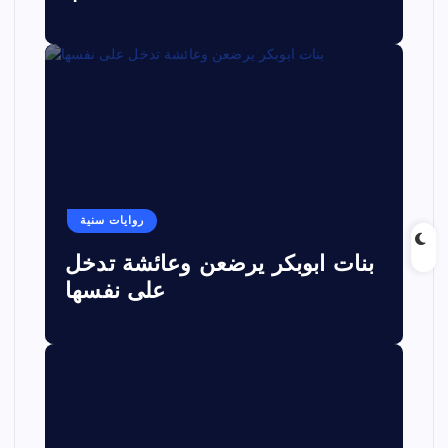
روايات سنية
بنات ابوبكر يرضعن وعائشة تدخل
على نفسها