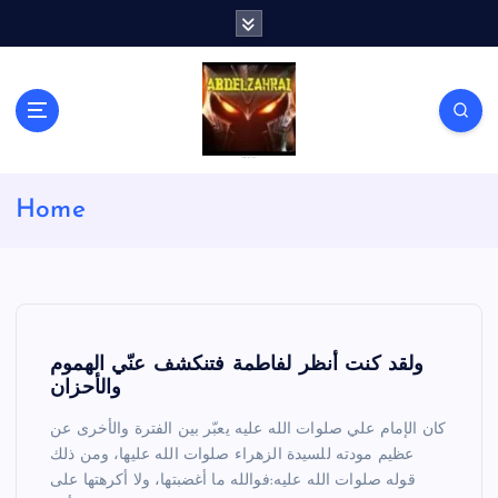
S
k
i
p
t
o
c
لكل باحث سني ومحاور شيعي
o
Home
n
t
e
n
t
ولقد كنت أنظر لفاطمة فتنكشف عنّي الهموم
والأحزان
كان الإمام علي صلوات الله عليه يعبّر بين الفترة والأخرى عن
عظيم مودته للسيدة الزهراء صلوات الله عليها، ومن ذلك
قوله صلوات الله عليه:فوالله ما أغضبتها، ولا أكرهتها على