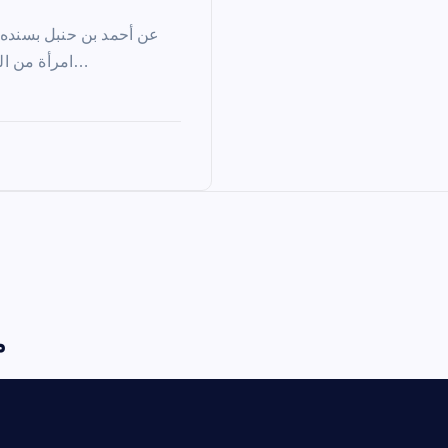
عن أحمد بن حنبل بسنده ع
امرأة من الأنصار طيرين مشويين بين رغيفين إلى رسول الله، فقال صلى…
م