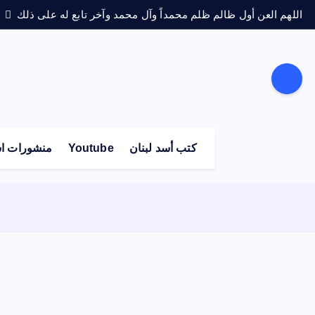
اللهم العن أول ظالم ظلم محمداً وآل محمد وآخر تابع له على ذلك
كتب أسد لبنان
Youtube
منشورات اس