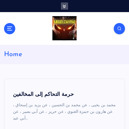
S
k
i
p
t
o
c
لكل باحث سني ومحاور شيعي
o
Home
n
t
e
n
t
حرمة التحاكم إلى المخالفين
محمد بن يحيى ، عن محمد بن الحسين ، عن يزيد بن إسحاق ،
عن هارون بن حمزة الغنوي ، عن حريز ، عن أبي بصير ، عن
أبي عبد…