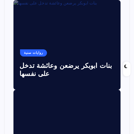
روايات سنية
بنات ابوبكر يرضعن وعائشة تدخل
على نفسها