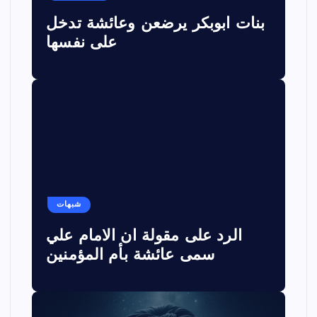
بنات ابوبكر يرضعن وعائشة تدخل
على نفسها
شبهات
الرد على مقولة ان الامام علي
سمى عائشة بأم المؤمنين