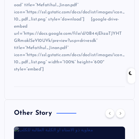
oad” title=”Mefatihul_Jinan.pdf”
icon=”https://ssl.gstatic.com/docs/doclist/images/icon_
10_pdf_list.png” style=”download”] [google-drive-
embed
url=”https://docs.google.com/file/d/0B44jEhzaTJYHT
GRmaklSeVI0UVk/preview?usp=drivesdk”
title=”Mefatihul_Jinan.pdf”
icon=”https://ssl.gstatic.com/docs/doclist/images/icon_
10_pdf_list.png” width=”100%” height=”600″
style=”embed”]
Other Story