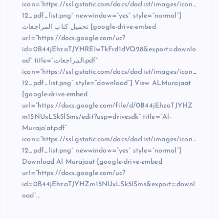
icon=”https://ssl.gstatic.com/docs/doclist/images/icon_
12_pdf_list.png” newwindow=”yes” style=”normal”]
تحميل كتاب المراجعات [google-drive-embed
url=”https://docs.google.com/uc?
id=0B44jEhzaTJYHREIwTkFrd1dVQ28&export=downlo
ad” title=”المراجعات.pdf”
icon=”https://ssl.gstatic.com/docs/doclist/images/icon_
12_pdf_list.png” style=”download”] View ALMurajaat
[google-drive-embed
url=”https://docs.google.com/file/d/0B44jEhzaTJYHZ
m15NUxLSk5lSms/edit?usp=drivesdk” title=”Al-
Muraja’at.pdf”
icon=”https://ssl.gstatic.com/docs/doclist/images/icon_
12_pdf_list.png” newwindow=”yes” style=”normal”]
Download Al Murajaat [google-drive-embed
url=”https://docs.google.com/uc?
id=0B44jEhzaTJYHZm15NUxLSk5lSms&export=downl
oad”…