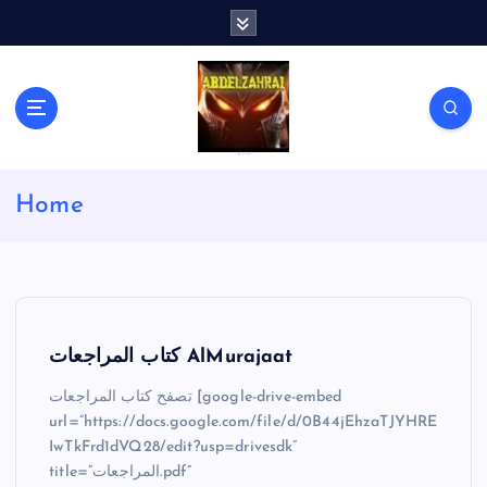
S
k
i
p
t
o
c
لكل باحث سني ومحاور شيعي
o
Home
n
t
e
n
t
كتاب المراجعات AlMurajaat
تصفح كتاب المراجعات [google-drive-embed
url=”https://docs.google.com/file/d/0B44jEhzaTJYHRE
IwTkFrd1dVQ28/edit?usp=drivesdk”
title=”المراجعات.pdf”