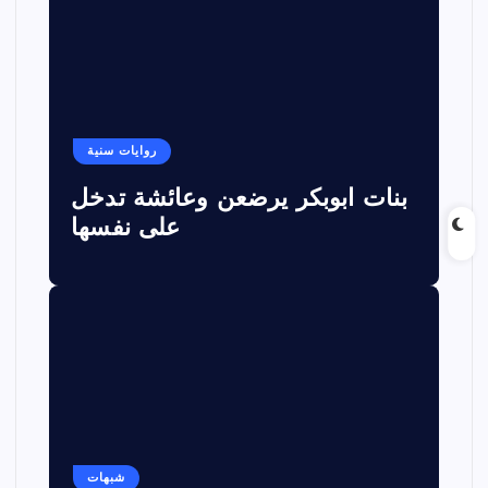
روايات سنية
بنات ابوبكر يرضعن وعائشة تدخل
على نفسها
شبهات