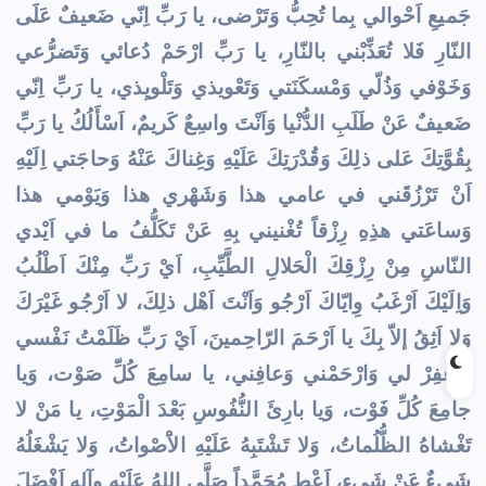
جَميعِ اَحْوالي بِما تُحِبُّ وَتَرْضى، يا رَبِّ اِنّي ضَعيفٌ عَلَى
النّارِ فَلا تُعَذِّبْني بالنّارِ، يا رَبِّ ارْحَمْ دُعائي وَتَضرُّعي
وَخَوْفي وَذُلّي وَمْسكَنَتي وَتَعْويذي وَتَلْويِذي، يا رَبِّ اِنّي
ضَعيفٌ عَنْ طَلَبِ الدُّنْيا وَاَنْتَ واسِعٌ كَريمٌ، اَسْأَلُكُ يا رَبِّ
بِقُوَّتِكَ عَلى ذلِكَ وَقُدْرَتِكَ عَلَيْهِ وَغِناكَ عَنْهُ وَحاجَتي اِلَيْهِ
اَنْ تَرْزُقَني في عامي هذا وَشَهْري هذا وَيَوْمي هذا
وَساعَتي هذِهِ رِزْقاً تُغْنيني بِهِ عَنْ تَكَلُّفُ ما في اَيْدي
النّاسِ مِنْ رِزْقِكَ الْحَلالِ الطَّيِّبِ، اَيْ رَبِّ مِنْكَ اَطْلُبُ
وَاِلَيْكَ اَرْغَبُ وِايّاكَ اَرْجُو وَاَنْتَ اَهْل ذلِكَ، لا اَرْجُو غَيْرَكَ
وَلا اَثِقُ إلاّ بِكَ يا اَرْحَمَ الرّاحِمينَ، اَيْ رَبِّ ظَلَمْتُ نَفْسي
فَاْغفِرْ لي وَارْحَمْني وَعافِني، يا سامِعَ كُلِّ صَوْت، وَيا
جامِعَ كُلِّ فَوْت، وَيا بارِئَ النُّفُوسِ بَعْدَ الْمَوْتِ، يا مَنْ لا
تَغْشاهُ الظُّلُماتُ، وَلا تَشْتَبِهُ عَلَيْهِ الاَْصْواتُ، وَلا يَشْغَلُهُ
شَيءٌ عَنْ شَيء، اَعْطِ مُحَمَّداً صَلَّى اللهُ عَلَيْهِ وآلِهِ اَفْضَلَ