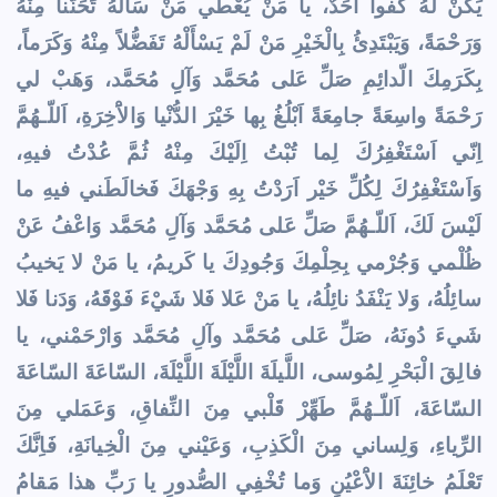
يَكُنْ لَهُ كُفواً اَحَدٌ، يا مَنْ يُعْطي مَنْ سَأَلَهُ تَحَنُّناً مِنْهُ
وَرَحْمَةً، وَيَبْتَدِئُ بِالْخَيْرِ مَنْ لَمْ يَسْأَلْهُ تَفَضُّلاً مِنْهُ وَكَرَماً،
بِكَرَمِكَ الّدائِمِ صَلِّ عَلى مُحَمَّد وَآلِِ مُحَمَّد، وَهَبْ لي
رَحْمَةً واسِعَةً جامِعَةً اَبْلُغُ بِها خَيْرَ الدُّنْيا وَالاَْخِرَةِ، اَللّـهُمَّ
اِنّي اَسْتَغْفِرُكَ لِما تُبْتُ اِلَيْكَ مِنْهُ ثُمَّ عُدْتُ فيهِ،
وَاَسْتَغْفِرُكَ لِكُلِّ خَيْر اَرَدْتُ بِهِ وَجْهَكَ فَخالَطَني فيهِ ما
لَيْسَ لَكَ، اَللّـهُمَّ صَلِّ عَلى مُحَمَّد وَآلِِ مُحَمَّد وَاعْفُ عَنْ
ظُلْمي وَجُرْمي بِحِلْمِكَ وَجُودِكَ يا كَريمُ، يا مَنْ لا يَخيبُ
سائِلُهُ، وَلا يَنْفَدُ نائِلُهُ، يا مَنْ عَلا فَلا شَيْءَ فَوْقَهُ، وَدَنا فَلا
شَيءَ دُونَهُ، صَلِّ عَلى مُحَمَّد وآلِ مُحَمَّد وَارْحَمْني، يا
فالِقَ الْبَحْرِ لِمُوسى، اللَّيلَةَ اللَّيْلَةَ اللَّيْلَةَ، السّاعَةَ السّاعَةَ
السّاعَةَ، اَللّـهُمَّ طَهِّرْ قَلْبي مِنَ النِّفاقِ، وَعَمَلي مِنَ
الرِّياءِ، وَلِساني مِنَ الْكَذِبِ، وَعَيْني مِنَ الْخِيانَةِ، فَاِنَّكَ
تَعْلَمُ خائِنَةَ الاَْعْيُنِ وَما تُخْفِي الصُّدورِ يا رَبِّ هذا مَقامُ