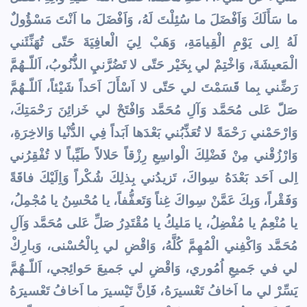
ما سَأَلَكَ وَاَفْضَلَ ما سُئِلْتَ لَهُ، وَاَفْضَلَ ما اَنْتَ مَسْؤُولٌ
لَهُ اِلى يَوْمِ الْقِيامَةِ، وَهَبْ لِيَ الْعافِيَةَ حَتّى تُهَنِّئَني
الْمَعيشَةَ، وَاخْتِمْ لي بِخَيْر حَتّى لا تَضُرَّنيِ الذُّنُوبُ، اَللّـهُمَّ
رَضِّني بِما قَسَمْتَ لي حَتّى لا اَسْأَلَ اَحَداً شَيْئاً، اَللّـهُمَّ
صَلّ عَلى مُحَمَّد وَآلِ مُحَمَّد وَافْتَحْ لي خَزائِنَ رَحْمَتِكَ،
وَارْحَمْني رَحْمَةً لا تُعَذِّبُني بَعْدَها اَبَداً فِي الدُّنْيا وَالاخِرَةِ،
وَارْزُقْني مِنْ فَضْلِكَ الْواسِعِ رِزْقاً حَلالاً طَيِّباً لا تُفْقِرُني
اِلى اَحَد بَعْدَهُ سِواكَ، تَزيدُني بِذلِكَ شُكْراً وَاِلَيْكَ فاقَةً
وَفَقْراً، وَبِكَ عَمَّنْ سِواكَ غِناً وَتَعفُّفاً، يا مُحْسِنُ يا مُجْمِلُ،
يا مُنْعِمُ يا مُفْضِلُ، يا مَليكُ يا مُقْتَدِرُ صَلِّ عَلى مُحَمَّد وَآلِ
مُحَمَّد وَاكْفِني الْمُهِمَّ كُلَّهُ، وَاقْضِ لي بِالْحُسْنى، وَبارِكْ
لي في جَميعِ اُمُوري، وَاقْضِ لي جَميعَ حَوائِجي، اَللّـهُمَّ
يَسِّرْ لي ما اَخافُ تَعْسيرَهُ، فَاِنَّ تَيْسيرَ ما اَخافُ تَعْسيرَهُ