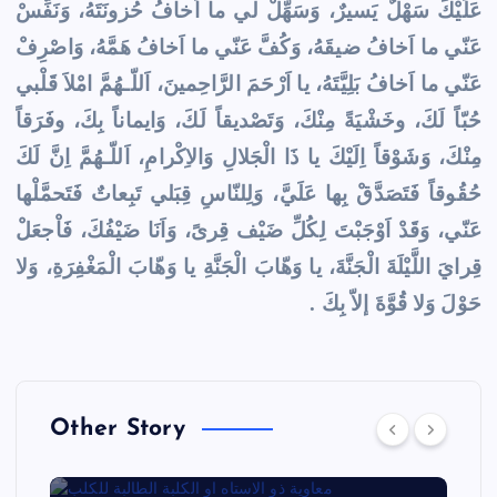
عَلَيْكَ سَهْلٌ يَسيرٌ، وَسَهِّلْ لي ما اَخافُ حُزونَتَهُ، وَنَفِّسْ
عَنّي ما اَخافُ ضيقَهُ، وَكُفَّ عَنّي ما اَخافُ هَمَّهُ، وَاصْرِفْ
عَنّي ما اَخافُ بَلِيَّتَهُ، يا اَرْحَمَ الرَّاحِمينَ، اَللّـهُمَّ امْلاَ قَلْبي
حُبّاً لَكَ، وخَشْيَةً مِنْكَ، وَتَصْديقاً لَكَ، وَايماناً بِكَ، وفَرَقاً
مِنْكَ، وَشَوْقاً اِلَيْكَ يا ذَا الْجَلالِ وَالاِكْرامِ، اَللّـهُمَّ اِنَّ لَكَ
حُقُوقاً فَتَصَدَّقْ بِها عَلَيَّ، وَلِلنّاسِ قِبَلي تَبِعاتٌ فَتَحمَّلْها
عَنّي، وَقَدْ اَوْجَبْتَ لِكُلِّ ضَيْف قِرىً، وَاَنَا ضَيْفُكَ، فَاْجعَلْ
قِرايَ اللَّيْلَةَ الْجَنَّةَ، يا وَهّابَ الْجَنَّةِ يا وَهّابَ الْمَغْفِرَةِ، وَلا
حَوْلَ وَلا قُوَّةَ إلاّ بِكَ .
Other Story