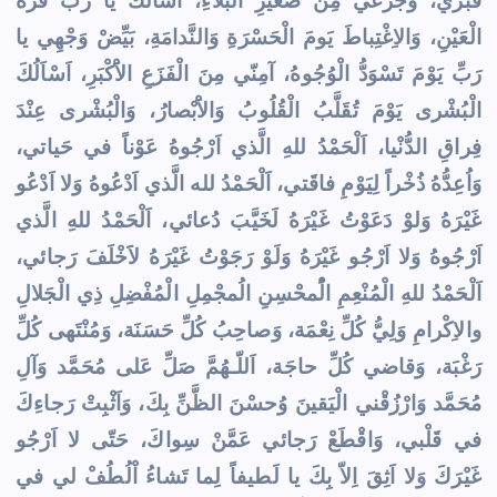
قَبْري، وَجَزَعي مِنْ صَغيرِ الْبَلاءِ، اَسْاَلُكَ يا رَبِّ قُرَّةَ
الْعَيْنِ، وَالاِغْتِباطَ يَومَ الْحَسْرَةِ وَالنَّدامَةِ، بَيِّضْ وَجْهِي يا
رَبِّ يَوْمَ تَسْوَدُّ الْوُجُوهُ، آمِنّي مِنَ الْفَزَعِ الاَْكْبَرِ، اَسْاَلُكَ
الْبُشْرى يَوْمَ تُقَلَّبُ الْقُلُوبُ وَالاَْبْصارُ، وَالْبُشْرى عِنْدَ
فِراقِ الدُّنْيا، اَلْحَمْدُ للهِ الَّذي اَرْجُوهُ عَوْناً في حَياتي،
وَاُعِدُّهُ ذُخْراً لِيَوْمِ فاقَتي، اَلْحَمْدُ لله الَّذي اَدْعُوهُ وَلا اَدْعُو
غَيْرَهُ وَلوْ دَعَوْتُ غَيْرَهُ لَخَيَّبَ دُعائي، اَلْحَمْدُ للهِ الَّذي
اَرْجُوهُ وَلا اَرْجُو غَيْرَهُ وَلَوْ رَجَوْتُ غَيْرَهُ لاََخْلَفَ رَجائي،
اَلْحَمْدُ للهِ الْمُنْعِمِ الُْمحْسِنِ الُمجْمِلِ الْمُفْضِلِ ذِي الْجَلالِ
والاِكْرامِ وَلِيُّ كُلِّ نِعْمَة، وَصاحِبُ كُلِّ حَسَنَة، وَمُنْتَهى كُلِّ
رَغْبَة، وَقاضي كُلِّ حاجَة، اَللّـهُمَّ صَلِّ عَلى مُحَمَّد وَآلِ
مُحَمَّد وَارْزُقْني الْيَقينَ وُحسْنَ الظَّنِّ بِكَ، وَاَثْبِتْ رَجاءِكَ
في قَلْبي، وَاقْطَعْ رَجائي عَمَّنْ سِواكَ، حَتّى لا اَرْجُو
غَيْرَكَ وَلا اَثِقَ اِلاّ بِكَ يا لَطيفاً لِما تَشاءُ اْلُطُفْ لي في