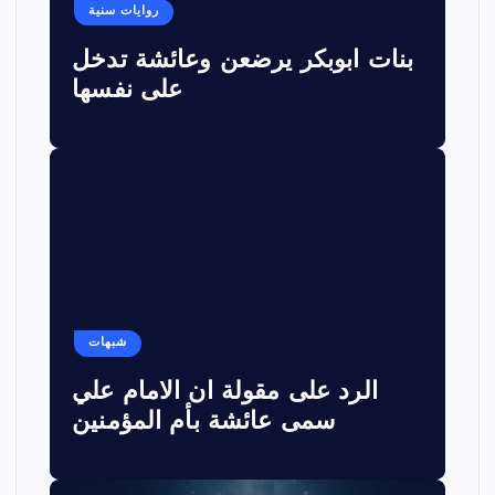
روايات سنية
بنات ابوبكر يرضعن وعائشة تدخل
على نفسها
شبهات
الرد على مقولة ان الامام علي
سمى عائشة بأم المؤمنين