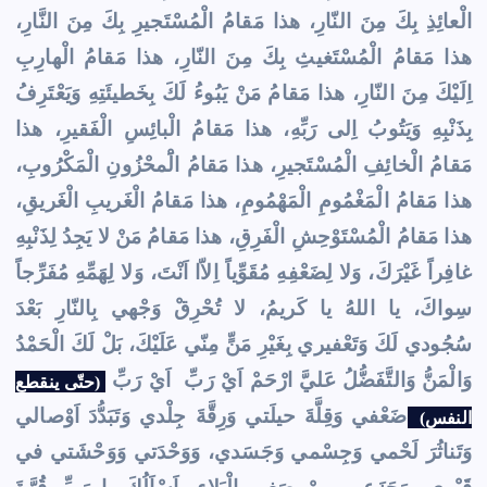
الْعائِذِ بِكَ مِنَ النّارِ، هذا مَقامُ الْمُسْتَجيرِ بِكَ مِنَ النَّارِ،
هذا مَقامُ الْمُسْتَغيثِ بِكَ مِنَ النّارِ، هذا مَقامُ الْهارِبِ
اِلَيْكَ مِنَ النّارِ، هذا مَقامُ مَنْ يَبُوءُ لَكَ بِخَطيئَتِهِ وَيَعْتَرِفُ
بِذَنْبِهِ وَيَتُوبُ اِلى رَبِّهِ، هذا مَقامُ الْبائِسِ الْفَقيرِ، هذا
مَقامُ الْخائِفِ الْمُسْتَجيرِ، هذا مَقامُ الَْمحْزُونِ الْمَكْرُوبِ،
هذا مَقامُ الْمَغْمُومِ الْمَهْمُومِ، هذا مَقامُ الْغَريبِ الْغَريقِ،
هذا مَقامُ الْمُسْتَوْحِشِ الْفَرِقِ، هذا مَقامُ مَنْ لا يَجِدُ لِذَنْبِهِ
غافِراً غَيْرَكَ، وَلا لِضَعْفِهِ مُقَوِّياً اِلاّا اَنْتَ، وَلا لِهَمِّهِ مُفَرِّجاً
سِواكَ، يا اللهُ يا كَريمُ، لا تُحْرِقْ وَجْهي بِالنّارِ بَعْدَ
سُجُودي لَكَ وَتَعْفيري بِغَيْرِ مَنٍّ مِنّي عَلَيْكَ، بَلْ لَكَ الْحَمْدُ
وَالْمَنُّ وَالتَّفَضُّلُ عَليَّ ارْحَمْ اَيْ رَبِّ اَيْ رَبِّ
(حتّى ينقطع
ضَعْفي وَقِلَّةَ حيلَتي وَرِقَّةَ جِلْدي وَتَبَدُّدَ اَوْصالي
النفس)
وَتَناثُرَ لَحْمي وَجِسْمي وَجَسَدي، وَوَحْدَتي وَوَحْشَتي في