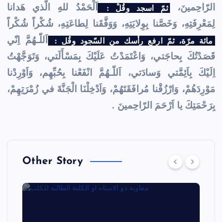
الرّاحِمينَ،
اَلْحَمْدُ للهِِ الَّذي هَدانا
ثمّ اسجد وقُلْ :
لِمَعْرِفَتِهِ، وَخَصَّنا بِوِلايَتِهِ، وَوَفَّقَنا لِطاعَتِهِ، شُكْراً شُكْراً
اَللّـهُمَّ اِنّي
مائة مرّة، ثمّ ارفع رأسك من السّجود وقُل :
قَصَدْتُكَ بِحاجَتي، وَاعْتَمَدْتُ عَلَيْكَ بِمَسْأَلَتي، وَتَوَجَّهْتُ
اِلَيْكَ بِاَئِمَّتي وَسادَتي، اَللّـهُمَّ انْفَعْنا بِحُبِّهِم، وَاَوْرِدْنا
مَوْرِدَهُمْ، وَارْزُقْنا مُرافَقَتَهُمْ، وَاَدْخِلْنَا الْجَنَّةَ في زُمْرَتِهِمْ،
بِرَحْمَتِكَ يا اَرْحَمَ الرّاحِمينَ .
Other Story