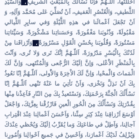
اَحْلَلْتَها، اَللّـهُمَّ فَاِنّا نَسْأَلُكَ بِالْمَبْعَثِ الشَّريفِ
وَالسَّيِّدِ
،
اللَّطيفِ، وَالْعُنْصُرِ الْعَفيفِ، اَنْ تُصَلِّيَ عَلى مُحَمَّد وَآلِهِ، وَ
اَنْ تَجْعَلَ اَعْمالَنا في هذِهِ اللَّيْلَةِ وَفي سايِرِ اللَّيالي
مَقْبُولَةً، وَذُنُوبَنا مَغْفُورَةً، وَحَسَناتِنا مَشْكُورَةً، وَسَيِّئاتِنا
مَسْتُورَةً، وَقُلُوبَنا بِحُسْنِ الْقَوْلِ مَسْرُورَةً
وَاَرْزاقَنا مِنْ
،
لَدُنْكَ بِالْيُسْرِ مَدْرُورَةً، اَللّـهُمَّ اِنَّكَ تَرى وَلا تُرى، وَاَنْتَ
بِالْمَنْظَرِ الاَْعْلى، وَاِنَّ اِلَيْكَ الرُّجْعى وَالْمُنْتَهى، وَاِنَّ لَكَ
الْمَماتَ وَالَْمحْيا، وَاِنَّ لَكَ الاْخِرَةَ وَالاُْولى، اَللّـهُمَّ اِنّا نَعُوذُ
بِكَ اَنْ نَذِلَّ وَنَخْزى، وَاَنْ نَأتِيَ ما عَنْهُ تَنْهى اَللّـهُمَّ اِنّا
نَسْأَلُكَ الْجَنَّةَ بِرَحْمَتِكَ، وَنَسْتَعيذُ بِكَ مِنَ النّارِ فَاَعِذْنا مِنْها
بِقُدْرَتِكَ وَنَسْأَلُكَ مِنَ الْحُورِ الْعينِ فَارْزُقْنا بِعِزَّتِكَ، وَاجْعَلْ
اَوْسَعَ اَرْزاقِنا عِنْدَ كِبَرِ سِنِّنا، وَاَحْسَنَ اَعْمالِنا عِنْدَ اقْتِرابِ
آجالِنا، وَاَطِلْ في طاعَتِكَ وَما يُقَرِّبُ اِلَيْكَ وَيُحْظي عِنْدَكَ
وَيُزْلِفُ لَدَيْكَ اَعْمارَنا، وَاَحْسِنْ في جَميعِ اَحْوالِنا وَاُمُورِنا