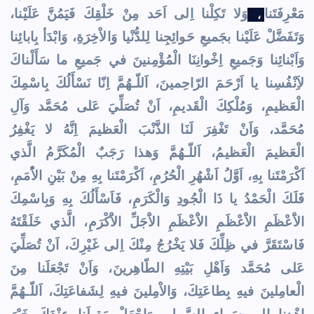
مَعْرِفَتَنا
وَلا تَكِلْنا اِلى اَحَد مِنْ خَلْقِكَ فَيَمُنَّ عَلَيْنا،
،
وَتَفَضَّلْ عَلَيْنا بجَميعِ حَوائِجِنا لِلدُّنْيا وَالاْخِرَةِ، وَابْدَأ بِابائِنا
وَاَبْنائِنا وَجَميعِ اِخْوانِنَا الْمُؤْمِنينَ في جَميعِ ما سَأَلْناكَ
لاَِنْفُسِنا يا اَرْحَمَ الرّاحِمينَ، اَللّـهُمَّ اِنّا نَسْأَلُكَ بِاسْمِكَ
الْعَظيمِ، وَمُلْكِكَ الْقَديمِ، اَنْ تُصَلِّيَ عَلى مُحَمَّد وَآلِ
مُحَمَّد، وَاَنْ تَغْفِرَ لَنَا الذَّنْبَ الْعَظيمَ اِنَّهُ لا يَغْفِرُ
الْعَظيمَ الْعَظيمُ، اَللّـهُمَّ وَهذا رَجَبٌ الْمُكَرَّمُ الَّذي
اَكْرَمْتَنا بِهِ، اَوَّلُ اَشْهُرِ الْحُرُمِ، اَكْرَمْتَنا بِهِ مِنْ بَيْنِ الاُْمَمِ،
فَلَكَ الْحَمْدُ يا ذَا الْجُودِ وَالْكَرَمِ، فَاَسْأَلُكَ بِهِ وَبِاسْمِكَ
الاَْعْظَمِ الاَْعْظَمِ الاَْعْظَمِ الاَْجَلِّ الاَْكْرَمِ، الَّذي خَلَقْتَهُ
فَاسْتَقَرَّ في ظِلِّكَ فَلا يَخْرُجُ مِنْكَ اِلى غَيْرِكَ، اَنْ تُصَلِّيَ
عَلى مُحَمَّد وَاَهْلِ بَيْتِهِ الطّاهِرينَ، وَاَنْ تَجْعَلَنا مِنَ
الْعامِلينَ فيهِ بِطاعَتِكَ، وَالاْمِلينَ فيهِ لِشَفاعَتِكَ، اَللّـهُمَّ