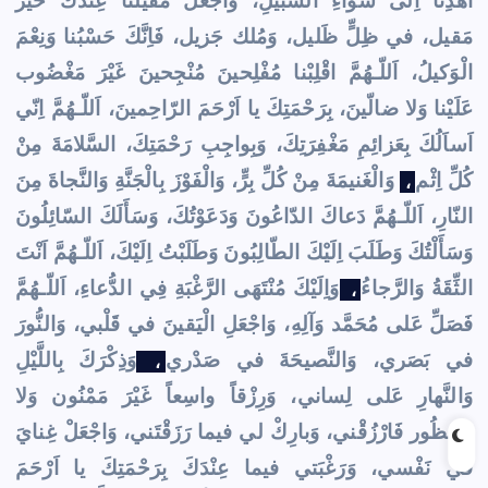
اهْدِنا اِلى سَواءِ السَّبيلِ، وَاجْعَلْ مَقيلَنا عِنْدَكَ خَيْرَ
مَقيل، في ظِلٍّ ظَليل، وَمُلك جَزيل، فَاِنَّكَ حَسْبُنا وَنِعْمَ
الْوَكيلُ، اَللّـهُمَّ اقْلِبْنا مُفْلِحينَ مُنْجِحينَ غَيْرَ مَغْضُوب
عَلَيْنا وَلا ضالّينَ، بِرَحْمَتِكَ يا اَرْحَمَ الرّاحِمينَ، اَللّـهُمَّ اِنّي
اَساَلُكَ بِعَزائِمِ مَغْفِرَتِكَ، وَبِواجِبِ رَحْمَتِكَ، السَّلامَةَ مِنْ
كُلِّ اِثْم
وَالْغَنيمَةَ مِنْ كُلِّ بِرٍّ، وَالْفَوْزَ بِالْجَنَّةِ وَالنَّجاةَ مِنَ
،
النّارِ، اَللّـهُمَّ دَعاكَ الدّاعُونَ وَدَعَوْتُكَ، وَسَأَلَكَ السّائِلُونَ
وَسَأَلْتُكَ وَطَلَبَ اِلَيْكَ الطّالِبُونَ وَطَلَبْتُ اِلَيْكَ، اَللّـهُمَّ اَنْتَ
الثِّقَةُ وَالرَّجاءُ
وَاِلَيْكَ مُنْتَهَى الرَّغْبَةِ فِي الدُّعاءِ، اَللّـهُمَّ
،
فَصَلِّ عَلى مُحَمَّد وَآلِهِ، وَاجْعَلِ الْيَقينَ في قَلْبي، وَالنُّورَ
في بَصَري، وَالنَّصيحَةَ في صَدْري
وَذِكْرَكَ بِاللَّيْلِ
،
وَالنَّهارِ عَلى لِساني، وَرِزْقاً واسِعاً غَيْرَ مَمْنُون وَلا
مَحْظُور فَارْزُقْني، وَبارِكْ لي فيما رَزَقْتَني، وَاجْعَلْ غِنايَ
في نَفْسي، وَرَغْبَتي فيما عِنْدَكَ بِرَحْمَتِكَ يا اَرْحَمَ