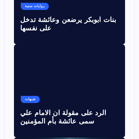
روايات سنية
بنات ابوبكر يرضعن وعائشة تدخل
على نفسها
شبهات
الرد على مقولة ان الامام علي
سمى عائشة بأم المؤمنين