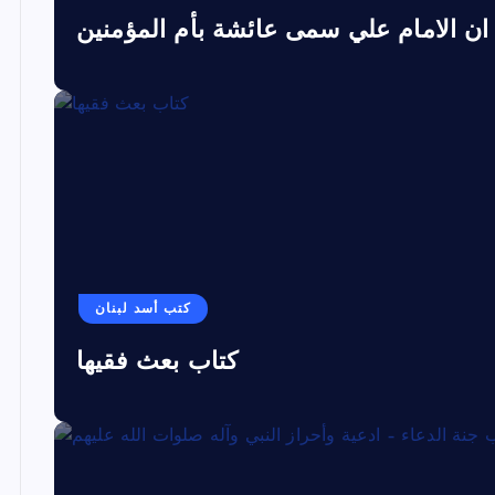
ان الامام علي سمى عائشة بأم المؤمنين
كتب أسد لبنان
كتاب بعث فقيها