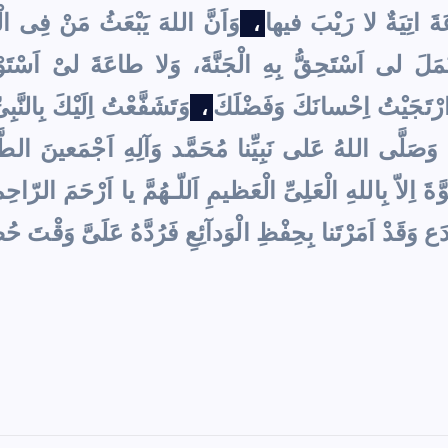
َةَ اتِيَةٌ لا رَيْبَ فيها
وَاَنَّ اللهَ يَبْعَثُ مَنْ فِى الْ
،
لَ لى اَسْتَحِقُّ بِهِ الْجَنَّةَ، وَلا طاعَةَ لىْ اَسْتَوْج
ارْتَجَيْتُ اِحْسانَكَ وَفَضْلَكَ
وَتَشَفَّعْتُ اِلَيْكَ بِالنَّبِ
،
َصَلَّى اللهُ عَلى نَبِيِّنا مُحَمَّد وَآلِهِ اَجْمَعينَ الطَّي
َّةَ اِلاّ بِاللهِ الْعَلِىِّ الْعَظيمِ اَللّـهُمَّ يا اَرْحَمَ ا
دَع وَقَدْ اَمَرْتَنا بِحِفْظِ الْوَدآئِعِ فَرُدَّهُ عَلَىَّ وَقْتَ