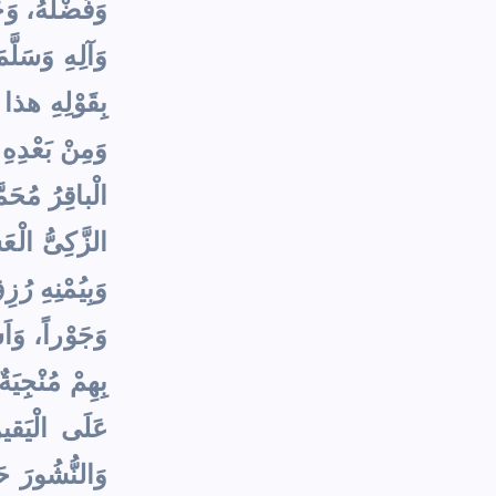
وَفَضْلَهُ، وَجَ
وَآلِهِ وَسَلَّم
بِقَوْلِهِ هذا ع
وَمِنْ بَعْدِهِ 
الْباقِرُ مُحَمّ
الزَّكِىُّ الْع
وَبِيُمْنِهِ رُ
وَجَوْراً، وَاَش
بِهِمْ مُنْجِيَ
عَلَى الْيَقين
وَالنُّشُورَ 