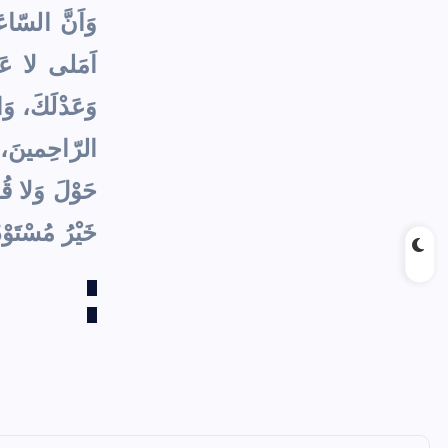
وَاَنَّ السّاع
اَمَلى لا عَمَ
وَعَدْلَكَ، وَ
الرّاحِمينَ، و
حَوْلَ وَلا قُو
خَيْرُ مُسْتَوْ