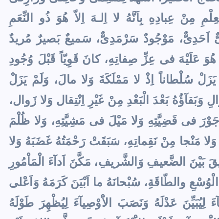
مِ مِنْ عِبادِهِ بِاَنَّهُ لا اِلـهَ اِلاّ هُوَ ذُو النِّعَمِ
 حَىٌّ اَحَدِىٌّ، مَوْجُودٌ سَرْمَدِىٌّ، سَميعٌ بَصيرٌ مُريدٌ
 عَلَيْهَ فى عِزِّ صِفاتِهِ، كانَ قَوِيّاً قَبْلَ وُجُودِ
مْ يَزَلْ سُلْطاناً اِذْ لا مَمْلَكَةَ وَلا مالَ، وَلَمْ يَزَلْ
 وَبَقآؤُهُ بَعْدَ الْبَعْدِ مِنْ غَيْرِ اِنْتِقال وَلا زَوال،
ْرَ فى قَضِيَّتِهِ وَلا مَيْلَ فى مَشِيَّتِهِ، وَلا ظُلْمَ
لا مَنْجا مِنْ نَقِماتِهِ، سَبَقَتْ رَحْمَتُهُ غَضَبَهُ وَلا
ْفيقَ بَيْنَ الضَّعيفِ وَالشَّريفِ، مَكَّنَ اَدآءَ الْمَاْمُورِ
الْوُسْعِ والطّاقَةِ، سُبْحانَهُ ما اَبْيَنَ كَرَمَهُ وَاَعْلى
 لِيُبَيِّنَ عَدْلَهُ وَنَصَبَ الاَْوْصِيآءَ لِيُظْهِرَ طَوْلَهُ