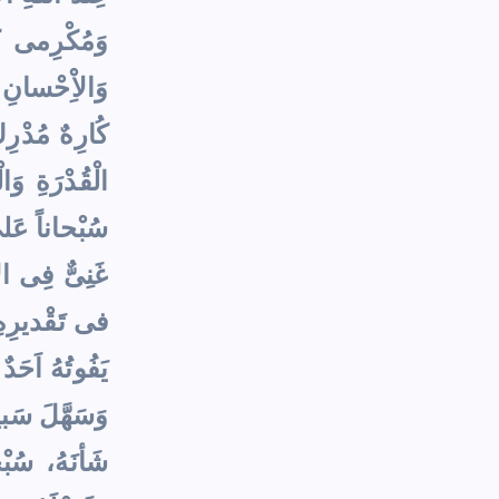
وَمُكْرِمى كَم
وَالاِْحْسانِ 
كُارِهٌ مُدْرِ
الْقُدْرَةِ وَا
سُبْحاناً عَلى 
غَنِىٌّ فِى الاْ
فى تَقْديرِهِ 
يَفُوتُهُ اَحَد
وَسَهَّلَ سَبيل
شَأنَهُ، سُبْحا