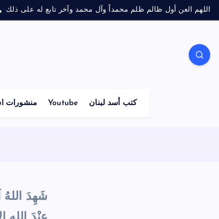
اللهم العن أول ظالم ظلم محمداً وآل محمد وآخر تابع له على ذلك
كتب أسد لبنان
Youtube
منشورات اس
شَهِدَ اللهُ اَن
عِنْدَ اللهِ ا