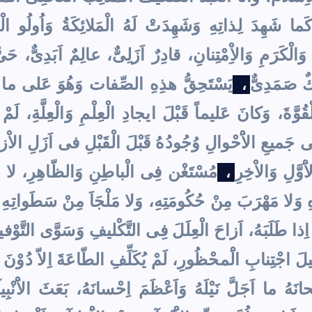
ا شَهِدَ لِذاتِهِ وَشَهِدَتْ لَهُ الْمَلائِكَةُ وَاُولُو الْعِلْ
وَالْكَرَمِ وَالاِْمْتِنانِ، قادِرٌ اَزَلِىٌّ، عالِمٌ اَبَدِىٌّ،
كٌ صَمَدِىٌّ
يَسْتَحِقُّ هذِهِ الصِّفات وَهُوَ عَلى ما هُوَ
،
لْقُوَّةَ، وَكانَ عَليماً قَبْلَ ايجادِ الْعِلْمِ وَالْعِلَّةِ، لَ
جَميعِ الاَْحْوالِ وُجُودُهُ قَبْلَ الْقَبْلِ فى اَزَلِ الاْزالِ
َوَّلِ وَالاْخِرِ
مُسْتَغْن فِى الْباطِنِ وَالظّاهِرِ، لا جَو
،
وَلا مَهْرَبَ مِنْ حُكُومَتِهِ، وَلا مَلْجَاَ مِنْ سَطَواتِهِ وَ
ٌ اِذا طَلَبَهُ، اَزاحَ الْعِلَلَ فِى التَّكْليفِ وَسَوَّى التَّو
َ اجْتِنابِ الَْمحْظُورِ، لَمْ يُكَلِّفِ الطّاعَةَ اِلاّ دُوْنَ 
نَهُ ما اَجَلَّ نَيْلَهُ وَاَعْظَمَ اِحْسانَهُ، بَعَثَ الاَْنْبِيآءَ