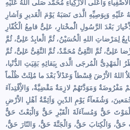
ِ الاَْصْفِيآءِ وَاَعْلَى الاَْزْكِيآءِ مُحَمَّد صَلَّى اللهُ عَلَيْهِ
ُ عَلَيْهِ وَبِوَصِيِّهِ الَّذى نَصَبَهُ يَوْمَ الْغَديرِ وَاَشارِ
 الاَْخْيارَ بَعْدَ الرَّسُولِ الُْمخْتارِ، عَلِىٌّ قامِعُ الْكُفّارِ
ّابِعُ لِمَرْضاتِ اللهِ الْحُسَيْنُ، ثُمَّ الْعابِدُ عَلِىٌّ، ثُمَّ
َلِىٌّ، ثُمَّ التَّقِىُّ مُحَمَّدٌ، ثُمَّ النَّقِىُّ عَلِىٌّ، ثُمَّ
ظَرُ الْمَهْدِىُّ الْمُرجَى الَّذى بِبَقائِهِ بَقِيَتِ الدُّنْيا،
لاَُ اللهُ الاَْرْضَ قِسْطاً وَعَدْلاً بَعْدَ ما مُلِئَتْ ظُلْماً
ْ مَفْرُوضَةٌ وَمَوَدَّتَهُمْ لازِمَةٌ مَقْضِيَّةٌ، وَالاِْقْتِدآءَ
جْمَعينَ، وَشُفَعآءُ يَوْمِ الدّينِ وَاَئِمَّةُ اَهْلِ الاَْرْضِ
ْمَوْتَ حَقٌّ وَمُسآءَلَةَ الْقَبْرِ حَقٌّ وَالْبَعْثَ حَقٌّ
قٌّ، وَالْكِتابَ حَقٌّ، وَالْجَنَّةَ حَقٌّ، وَالنّارَ حَقٌّ،