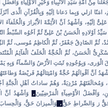
عَلَنا مِنْ اُمَّةِ سَيِّدِ الاَْنْبِيآءِ وَخَيْرِ الاَْوْلِيآءِ وَاَفْضَل
َ، امَنّا ازلي وَبِما دَعانا اِلَيْهِ وَبِالْقُرْآنِ الَّذى اَنْزَلَه
َلِىٌّ اِلَيْهِ، وَاَشْهَدُ اَنَّ الاَْئِمَّةَ الاَْبْرارَ وَالْخُلَفآءَ
سَيِّدُ اَوْلادِهِ الْحَسَنُ بْنُ عَلِىٍّ ثُمَّ اَخُوُه السِّبْطُ الت
َدٌ، ثُمَّ الصّادِقُ جَعْفَرٌ، ثُمَّ الْكاظِمُ مُوسى، ثُمَّ الرِّضا ع
َسْكَرِىُّ الْحَسَنُ، ثُمَّ الْحُجَّةُ الْخَلَفُ الْقآئِمُ الْمُنْتَ
زِقَ الْوَرى، وَبِوُجُودِهِ ثَبتَتِ الاَْرْضُ وَالسَّمآءُ وَبِهِ يَمْ
ْهَدُ اَنَّ اَقْوالَهُمْ حُجَّةٌ وَامْتِثالَهُمْ فَريْضَةٌ وَطاعَتَهُم
ةٌ، وَمُخالَفَتَهُمْ مُرْدِيَةٌ، وَهُمْ ساداتُ اَهْلِ الْجَنَّةِ اَ
ِ، وَاَفْضَلُ الاَْوْصِيآءِ الْمَرْضِيّينَ
وَاَشْهَدُ اَنَّ ال
،
حَقٌّ ز وَالصِّراطِ حَقٌّ
وَالْميزانَ حَقٌّ، وَالْحِسابَ حَ
،