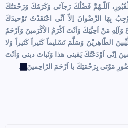
قُبُورِ، اَللّـهُمَّ فَضْلُكَ رَجآئى وَكَرَمُكَ وَرَحْمَتُكَ
ِبُ بِهَا الرِّضْوانَ اِلاّ اَنِّى اعْتَقَدْتُ تَوْحيدَكَ
ىِّ وَآلِهِ مَنْ اَحِبَّتِكَ وَاَنْتَ اَكْرَمُ الاَْكْرَمينَ وَاَرْحَمُ
ِّبينَ الطّاهِريْنَ وَسَلَّمَ تَسْليماً كَثيراً كَثيراً وَلا
لرّاحِمينَ اِنّى اَوْدَعْتُكَ يَقينى هذا وَثَباتَ دينى وَاَنْتَ
 حُضُورِ مَوْتى بِرَحْمَتِكَ يا اَرْحَمَ الرّاحِمينَ
.