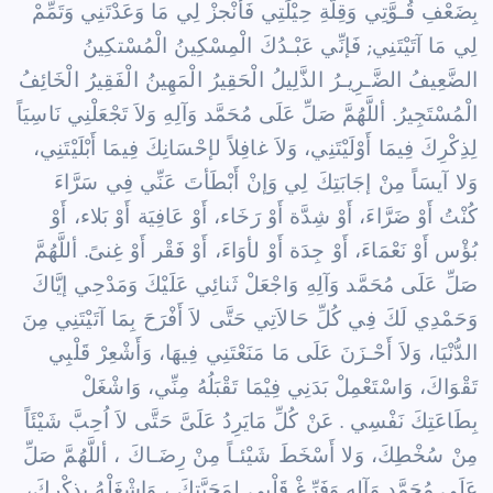
بِضَعْفِ قُـوَّتِي وَقِلَّةِ حِيْلَتِي فَأَنْجزْ لِي مَا وَعَدْتَنِي
وَتَمِّمْ
لِي مَا آتَيْتَنِي; فَإنِّي عَبْـدُكَ الْمِسْكِينُ الْمُسْتكِينُ
الضَّعِيفُ الضَّـرِيـرُ الذَّلِيلُ الْحَقِيرُ
الْمَهِينُ الْفَقِيرُ الْخَائِفُ
الْمُسْتَجِيرُ. أللَّهُمَّ صَلِّ عَلَى مُحَمَّد وَآلِهِ وَلاَ تَجْعَلْنِي نَاسِيَاً
لِذِكْرِكَ فِيمَا
أَوْلَيْتَنِي، وَلاَ غافِلاً لإحْسَانِكَ فِيمَا أَبْلَيْتَنِي،
وَلا آيسَاً مِنْ إجَابَتِكَ لِي وَإنْ أَبْطَأتَ عَنِّي فِي
سَرَّاءَ
كُنْتُ أَوْ ضَرَّاءَ، أَوْ شِدَّة أَوْ رَخَاء، أَوْ عَافِيَة أَوْ بَلاء، أَوْ
بُؤْس أَوْ نَعْمَاءَ، أَوْ جِدَة
أَوْ لأوَاءَ، أَوْ فَقْر أَوْ غِنىً. أللَّهُمَّ
صَلِّ عَلَى مُحَمَّد وَآلِهِ وَاجْعَلْ ثَنائِي عَلَيْكَ وَمَدْحِي إيَّاكَ
وَحَمْدِي لَكَ فِي كُلِّ حَالاَتِي حَتَّى لاَ أَفْرَحَ بِمَا آتَيْتَنِي مِنَ
الدُّنْيَا، وَلاَ أَحْـزَنَ عَلَى مَا
مَنَعْتَنِي فِيهَا، وَأَشْعِرْ قَلْبِي
تَقْوَاكَ، وَاسْتَعْمِلْ بَدَنِي فِيْمَا تَقْبَلُهُ مِنِّي، وَاشْغَلْ
بِطَاعَتِكَ نَفْسِي .
عَنْ كُلِّ مَايَرِدُ عَلَىَّ حَتَّى لاَ اُحِبَّ شَيْئَاً
مِنْ سُخْطِكَ، وَلا أَسْخَطَ شَيْئـاً مِنْ رِضَـاكَ ،
أللَّهُمَّ صَلِّ
عَلَى مُحَمَّد وَآلِهِ وَفَرِّغْ قَلْبِي لِمَحَبَّتِكَ ، وَاشْغَلْهُ بِذِكْرِكَ،