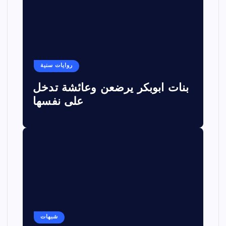
روايات سنية
بنات ابوبكر يرضعن وعائشة تدخل
على نفسها
شبهات