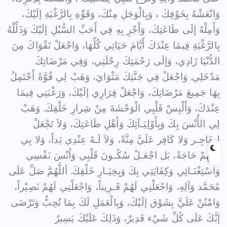
وَانْعَشْهُ بِخَوْفِكَ ،
وَبِالْوَجَلِ مِنْكَ، وَقَوِّهِ بِالرَّغْبَةِ إلَيْكَ،
وَأَمِلْهُ إلَى طَاعَتِكَ، وَأَجْرِ بِهِ فِي أَحَبِّ السُّبُلِ إلَيْكَ
وَذَلِّلْهُ
بِالرَّغْبَةِ فِيمَا عِنْدَكَ أَيَّامَ حَيَاتِي كُلِّهَا، وَاجْعَلْ تَقْوَاكَ مِنَ
الدُّنْيَا زَادِي، وَإلَى رَحْمَتِكَ
رِحْلَتِي، وَفِي مَرْضَاتِكَ
مَدْخَلِي. وَاجْعَلْ فِي جَنَّتِكَ مَثْوَايَ، وَهَبْ لِي قُوَّةً أَحْتَمِلُ
بِهَا جَمِيعَ
مَرْضَاتِكَ، وَاجْعَلْ فِرَارِي إلَيْكَ، وَرَغْبَتِي فِيمَا
عِنْدَكَ، وَأَلْبِسْ قَلْبِي الْوَحْشَةَ مِنْ شِرارِ
خَلْقِكَ. وَهَبْ
لِي الأُنْسَ بِكَ وَبِأَوْلِيَـآئِكَ وَأَهْلِ طَاعَتِكَ، وَلاَ تَجْعَلْ
لِـفَاجِـر وَلا كَافِر
عَلَيَّ مِنَّةً، وَلاَ لَـهُ عِنْدِي يَداً، وَلا بِي
إلَيْهِمْ حَاجَةً، بَل اجْعَـلْ سُكُـونَ قَلْبِي وَاُنْسَ
نَفْسِي
وَاسْتِغْنَـائِي وَكِفَايَتِي بِكَ وَبِخِيَـارِ خَلْقِكَ. أللَّهُمَّ صَلِّ عَلَى
مُحَمَّد وَآلِهِ، وَاجْعَلْنِي
لَهُمْ قَـرِيناً، وَاجْعَلْنِي لَهُمْ نَصِيْراً،
وَامْنُنْ عَلَيَّ بِشَوْق إلَيْكَ، وَبِالْعَمَلِ لَكَ بِمَا تُحِبُّ
وَتَرْضَى
إنَّكَ عَلَى كُلِّ شَيْء قَدِيرٌ، وَذَلِكَ عَلَيْكَ يَسِيرٌ