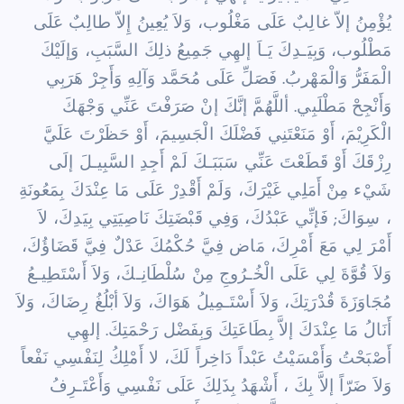
يُؤْمِنُ إلاّ غالِبٌ عَلَى
مَغْلُوب، وَلاَ يُعِينُ إِلاّ طالِبٌ عَلَى
مَطْلُوب، وَبِيَـدِكَ يَـاَ إلهِي جَمِيعُ ذلِكَ السَّبَبِ، وَإلَيْكَ
الْمَفَرُّ وَالْمَهْربُ. فَصَلِّ عَلَى مُحَمَّد وَآلِهِ وَأَجِرْ هَرَبِي
وَأَنْجِحْ مَطْلَبِي. أللَّهُمَّ إنَّكَ إنْ صَرَفْتَ
عَنِّي وَجْهَكَ
الْكَرِيْمَ، أَوْ مَنَعْتَنِي فَضْلَكَ الْجَسِيمَ، أَوْ حَظَرْتَ عَلَيَّ
رِزْقَكَ أَوْ قَطَعْتَ عَنِّي سَبَبَـكَ لَمْ أَجِدِ السَّبِيـلَ إلَى
شَيْء مِنْ أَمَلِي غَيْرَكَ، وَلَمْ أَقْدِرْ عَلَى مَا عِنْدَكَ بِمَعُونَةِ
،
سِوَاكَ; فَإنِّي عَبْدُكَ، وَفِي قَبْضَتِكَ نَاصِيَتِي بِيَدِكَ، لاَ
أَمْرَ لِي مَعَ أَمْرِكَ، مَاض فِيَّ حُكْمُكَ
عَدْلٌ فِيَّ قَضَاؤُكَ،
وَلاَ قُوَّةَ لِي عَلَى الْخُـرُوجِ مِنْ سُلْطَانِـكَ، وَلاَ أَسْتَطِيـعُ
مُجَاوَزَةَ
قُدْرَتِكَ، وَلاَ أَسْتَـمِيلُ هَوَاكَ، وَلاَ أبْلُغُ رِضَاكَ، وَلاَ
أَنَالُ مَا عِنْدَكَ إلاَّ بِطَاعَتِكَ وَبِفَضْل
رَحْمَتِكَ. إلهِي
أَصْبَحْتُ وَأَمْسَيْتُ عَبْداً دَاخِراً لَكَ، لا أَمْلِكُ لِنَفْسِي نَفْعاً
وَلاَ ضَرّاً إلاَّ بِكَ ،
أَشْهَدُ بِذَلِكَ عَلَى نَفْسِي وَأَعْتَـرِفُ