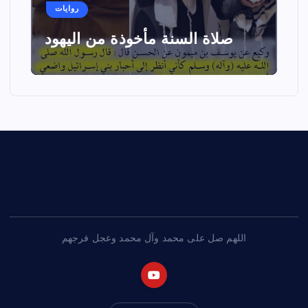
روايات
صلاة السنة مأخوذة من اليهود
اللهم صل على محمد وآل محمد وعجل فرجهم