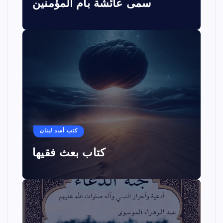
سمى عائشة بأم المؤمنين
كتب أسد لبنان
كتاب بعث فقيها