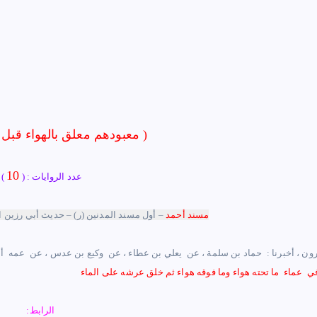
( معبودهم معلق بالهواء قبل خلق عرشه )
10
عدد الروايات : (
)
مسند أحمد
– أول مسند المدنين (ر) – حديث أبي رزين ا
هارون ‏، أخبرنا : ‏ ‏حماد بن سلمة ‏، عن ‏ ‏يعلي بن عطاء ‏، عن ‏ ‏وكيع بن عدس ، عن ‏ ‏عمه ‏ ‏
الرابط: