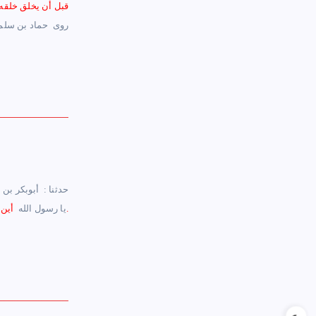
قبل أن يخلق خلقه ق
روى ‏ ‏حماد بن سلمة 
– حدثنا :
‏ ‏أبوبكر بن أ
‏أين كان ربنا قبل أن يخلق خلقه قال : كان في ‏ ‏عماء ‏ ‏ما تحته هواء وما فوقه هواء وما ثم خلق عرشه على الماء.
يا رسول الله ‏