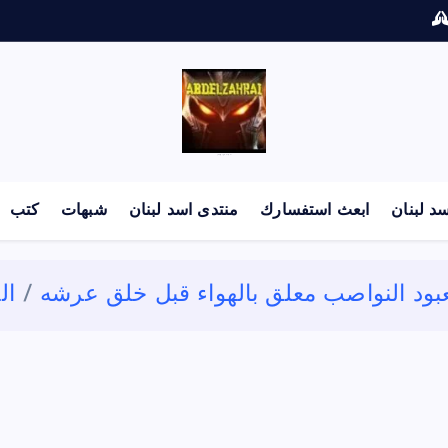
لكل باحث سني ومحاور شيعي
د لبنان
ابعث استفسارك
منتدى اسد لبنان
شبهات
كتب
بود النواصب معلق بالهواء قبل خلق عرشه
ال