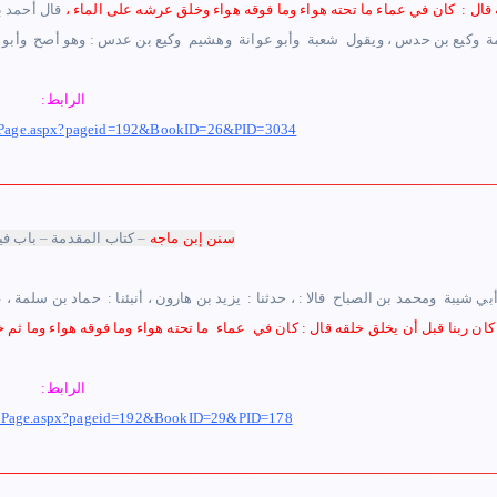
ال : ‏ ‏كان في عماء ما تحته هواء وما فوقه هواء وخلق عرشه على الماء ‏،
‏قال ‏أحمد ب
‏ ‏وكيع بن حدس ‏، ‏ويقول ‏ ‏شعبة ‏ ‏وأبو عوانة ‏ ‏وهشيم ‏ ‏وكيع بن عدس :‏ ‏وهو أصح ‏ ‏وأبو 
الرابط:
com/Page.aspx?pageid=192&BookID=26&PID=3034
سنن إبن ماجه
– كتاب المقدمة – باب في
بي شيبة ‏ ‏ومحمد بن الصباح ‏ ‏قالا : ، حدثنا : ‏ ‏يزيد بن هارون ‏، أنبئنا : ‏ ‏حماد بن سلمة ‏،
الرابط:
com/Page.aspx?pageid=192&BookID=29&PID=178