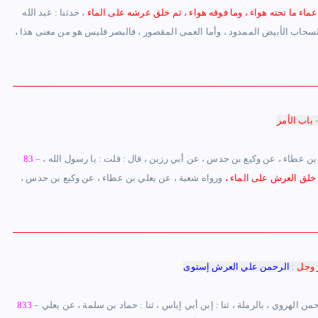
 عماء ما تحته هواء ، وما فوقه هواء ، ثم خلق عرشه على الماء
، حدثنا : عبد الله
لسحاب الأبيض الممدود ، وأما العمى المقصور ، فالبصر فليس هو من معنى هذا ،
–
باب الأمر
– حدثني : أبي (ر) والوليد قالا : ، حدثنا : يونس ، حدثنا : أبو داود ، قال : ، حدثنا : حماد بن سلمة ، عن يعلي بن عطاء ، عن وكيع بن حدس ، عن أبي رزين ، قال : قلت : يا رسول الله ،
83
م خلق العرش على الماء ،
ورواه شعبة ، عن يعلي بن عطاء ، عن وكيع بن حدس ،
 وجل
:
الرحمن علي العرش إستوى
– أخبرنا : أبو علي الحسين بن محمد الروذباري ، ثنا : أبو العباس محمد بن يعقوب ، ثنا : محمد بن عبد الرحمن الهروي ، بالرملة ، ثنا : إبن أبي إياس ، ثنا : حماد بن سلمة ، عن يعلي
833