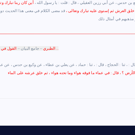
 بن حدس ، عن أبي رزين العقيلي ، قال : قلت : يا رسول الله ،
أين كان ربنا تبارك و
م خلق العرش ثم إستوى عليه تبارك وتعالى ،
قد مضى الكلام في معنى هذا الحديث دون ال
القول في تفسير السورة ..
الطبري
– جامع البيان –
قال : ، ثنا : الحجاج ، قال : ، ثنا : حماد ، عن يعلي بن عطاء ، عن وكيع بن حدس ، عن ع