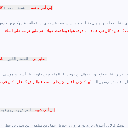
إبن أبي عاصم
– السنة – باب : (
كا
مثنى ، ثنا : حجاج بن منهال ، ثنا : حماد بن سلمة ، عن يعلي بن عطاء ، عن وكيع بن حد
الطبراني
– المعجم الكبير –
با
ل : قلت : يا رسول الله
أين كان ربنا قبل أن يخلق السماء والأرض ؟ ، قال : كان في ع
إبن أبي شيبة
– العرش وما روي فيه 