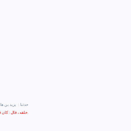
– حدثنا : ‏ ‏يزيد بن 
خلقه ، قال : ‏كان في ‏ ‏عماء ‏ ‏ما تحته هواء وما فوقه هواء ثم خلق عرشه على الماء.