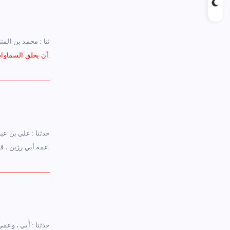
– ثنا : محمد بن ال
أن يخلق السماوات ؟ ، قال : كان في عماء ، ما فوقه هواء وما تحته هواء ، ثم خلق عرشه على الماء.
.
عمه أبي رزين ، قا