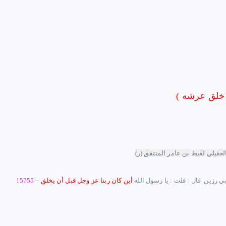
لعقيلي لقيط بن عامر المنتفق (ر)
أبي رزين ‏ ‏قال : ‏قلت : يا رسول الله
أين كان ربنا عز وجل قبل أن يخلق
15755