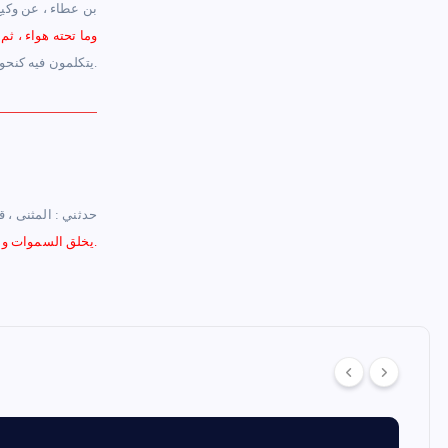
بن عطاء ، عن وكيع
وما تحته هواء ، ث
يتكلمون فيه كنحو مذهبهم في أمثال ذلك.
– حدثني : المثنى ، 
يخلق السموات والأرض ؟ ، قال : في عماء ما فوقه هواء وما تحته هواء ، ثم خلق عرشه على الماء.