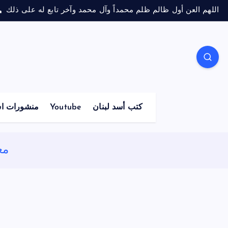
اللهم العن أول ظالم ظلم محمداً وآل محمد وآخر تابع له على ذلك
كتب أسد لبنان
Youtube
منشورات اس
مع