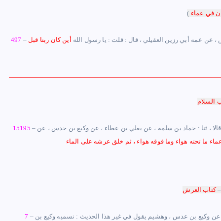
ن في عماء
)
س ، عن عمه أبي رزين العقيلي ، قال : قلت : يا رسول الله
أين كان ربنا قبل
497
ب السلام
– حدثنا : علي بن عبد العزيز ، ثنا : حجاج بن المنهال ، ح ، وحدثنا : المقدام بن داود ، ثنا : أسد بن موسى ، قالا ، ثنا : حماد بن سلمة ، عن يعلي بن عطاء ، عن وكيع بن حدس ، عن
15195
ماء ما تحته هواء وما فوقه هواء ، ثم خلق عرشه على الماء
–
كتاب العرش
– حدثنا : أََبي ، وعمي أبوبكر قالا : ، أخبرنا : يزيد بن هارون ، أخبرنا : حماد بن سلمة ، عن يعلي بن عطاء ، عن وكيع بن عدس ، وهشيم يقول في غير هذا الحديث : نسميه وكيع بن
7