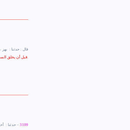
قال : حدثنا : ‏ ‏بهز 
قبل أن يخلق السموات والأرض قال : في ‏ ‏عماء ‏ ‏ما فوقه هواء وتحته هواء ثم خلق عرشه على الماء.
3109
– حدثنا : ‏ ‏أ