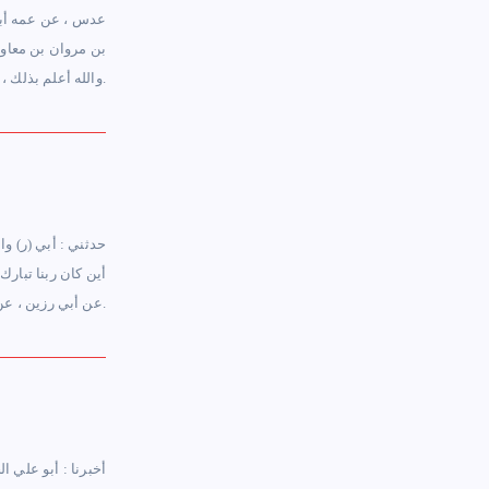
عدس ، عن عمه أبي 
بن مروان بن معاوي
والله أعلم بذلك ، قدير العماء في مبلغه وكيف كان.
أين كان ربنا تبارك
عن أبي رزين ، عن عمه ، عن النبي (ص) مثله ، قال الأصمعي رحمه الله : العماء : السحاب الأبيض.