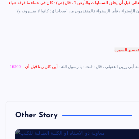
تعالى قبل أن يخلق السماوات والأرض ؟ ، قال (ص) : كان في عماء ما فوقه هواء
إستواء ، فأما الإستواء فالمتقدمون من أصحابنا (ر) كانوا لا يفسرونه ولا
مه أبي رزين العقيلي ، قال : قلت : يا رسول الله :
أين كان ربنا قبل أن
16500
Other Story