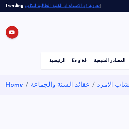
S
Trending
معاوية ذو الاستاه او الكلبة الطالبة للكلب
k
i
p
t
o
c
o
المصادر الشيعية
English
الرئيسية
n
t
e
شاب الامرد
عقائد السنة والجماعة
Home
n
t