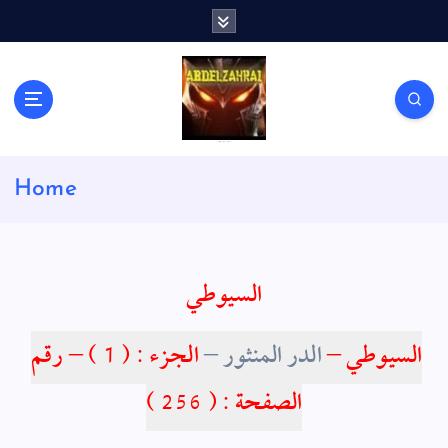
S
k
i
p
t
o
c
لكل باحث سني ومحاور شيعي
o
Home
n
t
e
n
السيوطي
t
السيوطي –
الدر المنثور –
الجزء : ( 1 ) – رقم
الصفحة : ( 256 )