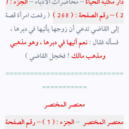
دار مكتبة الحياة
– محاضرات الأدباء –
الجزء : (
2 ) – رقم الصفحة : ( 268 )
ا
( رفعت امرأة قصة
إلى القاضي تدعي أن زوجها يأتيها في دبرها ،
فسأله فقال :
نعم آتيها في دبرها ، وهو مذهبي
ومذهب مالك
! فخجل القاضي )
ا
=============================
===========
معتصر المختصر
معتصر المختصر
–
الجزء : ( 1 ) – رقم الصفحة