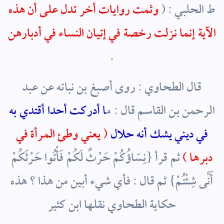
ط الحلبي : (
وثمت روايات أخر تدل على أن هذه
الآية إنما نزلت رخصة في إتيان النساء في أدبارهن
.
قال الطحاوي : روى أصبغ بن نباته عن عبد
الرحمن بن القاسم قال : م
ا أدركت أحدا أقتدي به
في ديني يشك أنه حلال
( يعني وطئ المرأة في
دبرها )
ثم قرأ {نِسَاؤُكُمْ حَرْثٌ لَكُمْ فَأْتُوا حَرْثَكُمْ
أَنَّى شِئْتُمْ} ثم قال : فأي شيء أبين من هذا ؟ هذه
حكاية الطحاوي نقلها ابن كثير