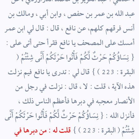
عبد الله بن عمر بن حفص ، وابن أبي ، ومالك بن
أنس فرقهم كلهم، عن نافع ، قال : قال لي ابن عمر
أمسك على المصحف يا نافع فقرأ حتى أتى على :
{ نِسَاؤُكُمْ حَرْثٌ لَّكُمْ فَأْتُوا حَرْثَكُمْ أَنَّى شِئْتُمْ (
البقرة : 223 ) } قال لي : تدرى يا نافع فيم نزلت
هذه الآية ، قلت : لا ، قال : نزلت في رجل من
الأنصار معجبه في دبرها فأعظم الناس ذلك ،
فأنزل الله : { نِسَاؤُكُمْ حَرْثٌ لَّكُمْ فَأْتُوا حَرْثَكُمْ أَنَّى
شِئْتُمْ ( البقرة : 223 ) }
قلت له : من دبرها في