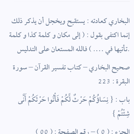
البخاري كعادته : يستقبح ويخجل أن يذكر ذلك
إنما اكتفى بقول : ( إلى مكان و كلمة كذا و كلمة
تأتيها في …. ) فالله المستعان على التدليس.
صحيح البخاري – كتاب تفسير القرآن – سورة
البقرة : 223
باب : { نِسَاؤُكُمْ حَرْثٌ لَّكُمْ فَأْتُوا حَرْثَكُمْ أَنَّى
شِئْتُمْ }
الجزء : ( 0 ) – رقم الصفحة : ( 00 )