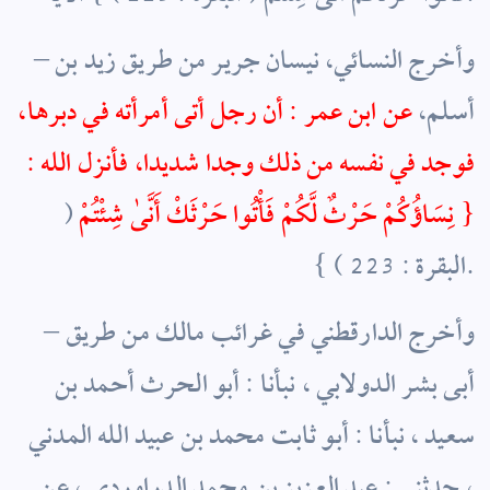
– وأخرج النسائي، نيسان جرير من طريق زيد بن
أسلم،
عن ابن عمر : أن رجل أتى أمرأته في دبرها،
فوجد في نفسه من ذلك وجدا شديدا، فأنزل الله :
{ نِسَاؤُكُمْ حَرْثٌ لَّكُمْ فَأْتُوا حَرْثَكْ أَنَّىٰ شِئْتُمْ
(
البقرة : 223 ) }.
– وأخرج الدارقطني في غرائب مالك من طريق
أبى بشر الدولابي ، نبأنا : أبو الحرث أحمد بن
سعيد ، نبأنا : أبو ثابت محمد بن عبيد الله المدني
، حدثني : عبد العزيز بن محمد الدراوردي ، عن