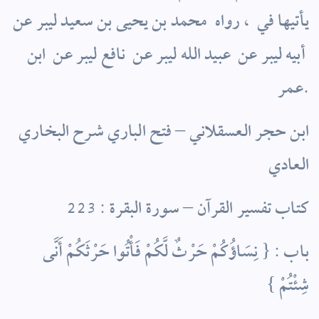
يأتيها في ‏ ، ‏رواه ‏ ‏محمد بن يحيى بن سعيد ليبر ‏عن
‏ ‏أبيه ليبر ‏عن ‏ ‏عبيد الله ليبر ‏عن ‏ ‏نافع ليبر ‏عن ‏ ‏ابن
عمر.
ابن حجر العسقلاني – فتح الباري شرح البخاري
العادي
كتاب تفسير القرآن – سورة البقرة : 223
باب : { نِسَاؤُكُمْ حَرْثٌ لَّكُمْ فَأْتُوا حَرْثَكُمْ أَنَّى
شِئْتُمْ }