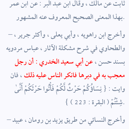
ثابت عن مالك ، وقال ابن عبد البر : عن ابن عمر
بهذا المعنى الصحيح المعروف عنه المشهور.
– وأخرج ابن راهويه ، وأبي يعلى ، وأكثر جرير ،
والطحاوي في شرح مشكلة الآثار ، عباس مردويه
بسند حسن ،
عن أبي سعيد الخدري : أن رجل
معجب به في دبرها فانكر الناس عليه ذلك
، فان
وايت : { نِسَاؤُكُمْ حَرْثٌ لَّكُمْ فَأْتُوا حَرْثَكُمْ أَنَّىٰ
شِئْتُمْ ( البقرة : 223 ) }.
– وأخرج النسائي من طريق يزيد بن رومان ، عبيد