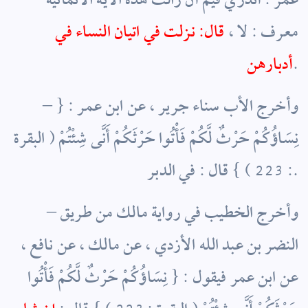
عمر : أتدري فيم أن زالت هذه الاية الانمائية
معرف ‏:‏ لا‏ ،
‏ قال‏:‏ نزلت في اتيان النساء في
.
أدبارهن
– وأخرج الأب سناء جرير ، عن ابن عمر : {
نِسَاؤُكُمْ حَرْثٌ لَّكُمْ فَأْتُوا حَرْثَكُمْ أَنَّى شِئْتُمْ ( البقرة
: 223 ) } قال : في الدبر.
– وأخرج الخطيب في رواية مالك من طريق
النضر بن عبد الله الأزدي ، عن مالك ، عن نافع ،
عن ابن عمر فيقول : { نِسَاؤُكُمْ حَرْثٌ لَّكُمْ فَأْتُوا