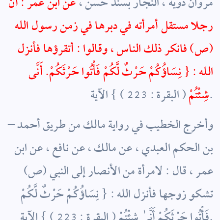
مروان دويه ، النجار بسند حسن ،
عن ابن عمر : أن
رجلا مستقل أمرأته في دبرها في زمن رسول الله
(ص) فانكر ذلك الناس ، وقالوا : أتقرؤها فأنزل
الله : { نِسَاؤُكُمْ حَرْثٌ لَّكُمْ فَأْتُوا حَرْثَكُمْ. أَنَّى
( البقرة : 223 ) } الآية.
شِئْتُمْ
– وأخرج الخطيب في رواية مالك من طريق أحمد
بن الحكم العبدي ، عن مالك ، عن نافع ، عن ابن
عمر ، قال : لامرأة من الأنصار إلى النبي (ص)
تشكو زوجها فأنزل الله : { نِسَاؤُكُمْ حَرْثٌ لَّكُمْ
فَأْتُوا حَرْثَكُمْ أَنَّىٰ شِئْتُمْ ( البقرة : 223 ) } الآية.