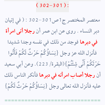
: ( 301-302 )
معتصر المختصر ج1ص301-302 : ( في إتيان
دبر النساء . روى عن ابن عمر أن
رجلا أتى امرأة
في دبرها
فوجد من ذلك في نفسه وجدا شديدا
فأنزل الله عز وجل {نِسَاؤُكُمْ حَرْثٌ لَكُمْ فَأْتُوا
حَرْثَكُمْ أَنَّى شِئْتُمْ}(البقرة/223). وعن أبي سعيد
أن
رجلا أصاب امرأته في دبرها
فأنكر الناس ذلك
عليه فأنزل الله تعالى وجل {نِسَاؤُكُمْ حَرْثٌ لَكُمْ}
=============================