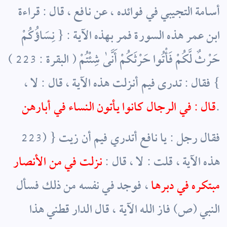
أسامة التجيبي في فوائده ، عن نافع ، قال : قراءة
ابن عمر هذه السورة فمر بهذه الآية : { نِسَاؤُكُمْ
حَرْثٌ لَّكُمْ فَأْتُوا حَرْثَكُمْ أَنَّىٰ شِئْتُمْ ( البقرة : 223 )
} فقال : تدرى فيم أنزلت هذه الآية ، قال : لا ،
.
قال : في الرجال كانوا يأتون النساء في أبارهن
223) } فقال رجل : يا نافع أتدري فيم أن زيت
هذه الآية ، قلت : لا ، قال :
نزلت في من الأنصار
مبتكره في دبرها
، فوجد في نفسه من ذلك فسأل
النبي (ص) فاز الله الآية ، قال الدار قطني هذا