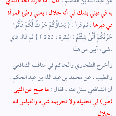
عن عبد الله بن القاسم ،
قال : ما أدرك أحد أقتدي
به في ديني يشك في أنه حلال ، يعني وطئ المرأة
في دبرها
، ثم قرأ : { نِسَاؤُكُمْ حَرْثٌ لَّكُمْ فَأْتُوا
حَرْثَكُمْ أَنَّىٰ شِئْتُمْ ( البقرة : 223 ) } ثم قال فاي
شيء أبين من هذا.
– وأخرج الطحاوي والحاكم في مناقب الشافعي
والطيب ، عن محمد بن عبد الله بن عبد الحكم :
أن الشافعي سئل عنه ، فقال :
ما صح عن النبي
(ص) في تحليله ولا تحريمه شيء والقياس انه
.
حلال