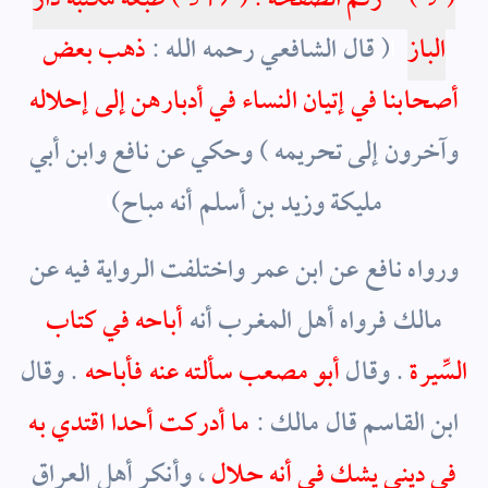
( 9 ) – رقم الصفحة : ( 317
) طبعة مكتبة دار
الباز
ا
( قال الشافعي رحمه الله :
ذهب بعض
أصحابنا في إتيان النساء في أدبارهن إلى إحلاله
وآخرون إلى تحريمه ) وحكي عن نافع وابن أبي
مليكة وزيد بن أسلم أنه مباح)
ا
ورواه نافع عن ابن عمر واختلفت الرواية فيه عن
مالك فرواه أهل المغرب أنه
أباحه في كتاب
السِّيرة
. وقال
أبو مصعب سألته عنه فأباحه
. وقال
ابن القاسم قال مالك :
ما أدركت أحدا اقتدي به
في ديني يشك في أنه حلال
، وأنكر أهل العراق