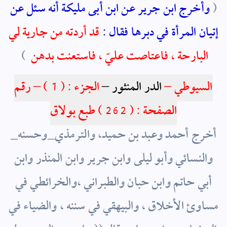
ا
(
وأخرج ابن جرير عن ابن أبى مليكة أنه سئل عن
إتيان المرأة في دبرها فقال :
قد أردته من جارية لي
البارحة ، فاعتاصت عليّ ، فاستعنت بدهن
)
ا
السيوطي
–
الدر المنثور –
الجزء : ( 1 ) – رقم
الصفحة : ( 262 ) طبع بولاق
أخرج أحمد وعبد بن حميد، والترمذي_وحسنه_
والنسائي وأبو ليلى وابن جرير وابن المنذر وابن
أبي حاتم وابن حبان والطبراني ،والخرائطي في
مساوئ الأخلاق ، والبيهقي في سننه ، والضياء في