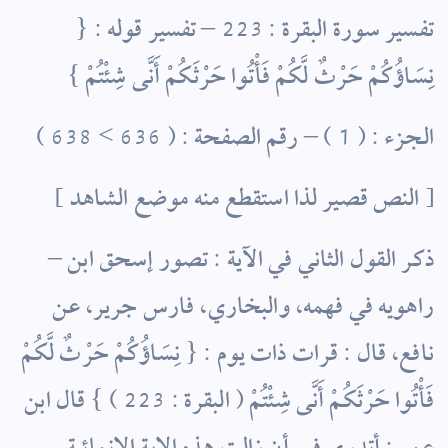
تفسير سورة البقرة : 223 – تفسير قوله : {
نِسَاؤُكُمْ حَرْثٌ لَّكُمْ فَأْتُوا حَرْثَكُمْ أَنَّى شِئْتُمْ }
الجزء : ( 1 ) – رقم الصفحة : ( 636 > 638 )
[ النص قصير لذا استقطع منه موضع الشاهد ]
– ذكر القول الثاني في الآية : تصور إسحق ابن
راهويه في فهمه، والبخاري، فارس جرير، عن
نافع، قال : قرات ذات يوم ‏: { نِسَاؤُكُمْ حَرْثٌ لَّكُمْ
فَأْتُوا حَرْثَكُمْ أَنَّى شِئْتُمْ ( البقرة : 223 ) } ‏قال‏ ابن