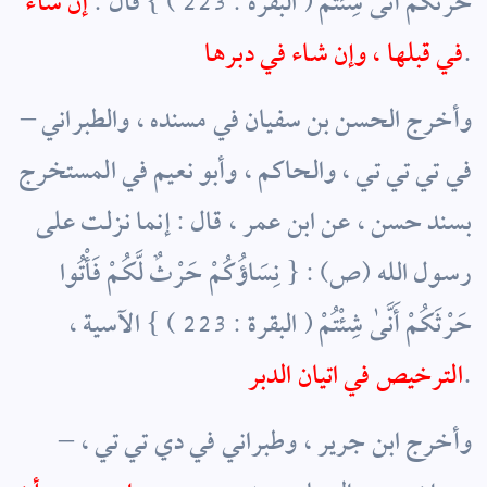
حَرْثَكُمْ أَنَّى شِئْتُمْ ( البقرة : 223 ) } قال :
إن شاء
.
في قبلها ، وإن شاء في دبرها
– وأخرج الحسن بن سفيان في مسنده ، والطبراني
في تي تي تي ، والحاكم ، وأبو نعيم في المستخرج
بسند حسن ، عن ابن عمر ، قال : إنما نزلت على
رسول الله (ص) : { نِسَاؤُكُمْ حَرْثٌ لَّكُمْ فَأْتُوا
حَرْثَكُمْ أَنَّىٰ شِئْتُمْ ( البقرة : 223 ) } الآسية ،
.
الترخيص في اتيان الدبر
– وأخرج ابن جرير ، وطبراني في دي تي تي ،